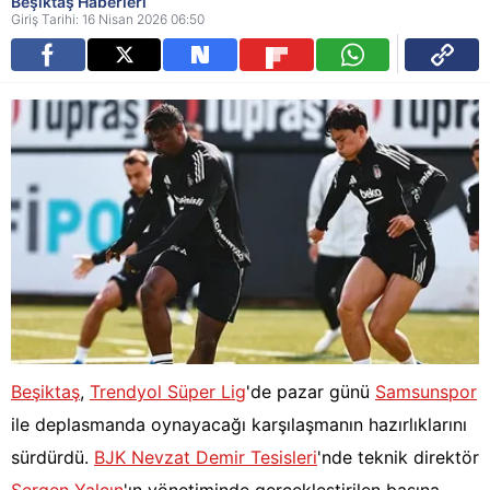
Beşiktaş Haberleri
Giriş Tarihi: 16 Nisan 2026 06:50
Beşiktaş
,
Trendyol Süper Lig
'de pazar günü
Samsunspor
ile deplasmanda oynayacağı karşılaşmanın hazırlıklarını
sürdürdü.
BJK Nevzat Demir Tesisleri
'nde teknik direktör