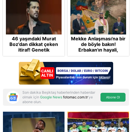
46 yaşındaki Murat
Mekke Anlaşması'na bir
Boz'dan dikkat çeken
de böyle bakın!
itiraf! Genetik
Erbakan'ın hayali,
korkusunu açıkladı
Cumhur'un vizyonu:
İslam NATO'suna
Başkan Erdoğan mührü
Son dakika Beşiktaş haberlerinden haberdar
olmak için
Google News
fotomac.com.tr
'ye
Abone Ol
abone olun.
Reddet