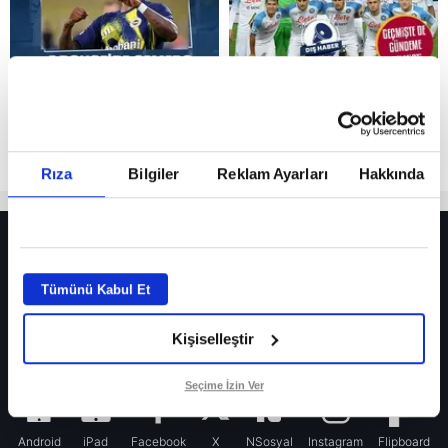
Rıza
Bilgiler
Reklam Ayarları
Hakkında
HER YERDE!
Fenerbahçe’de sürpriz ayrılık ihtimali! Devre arasında gelmişti
Tümünü Kabul Et
Fenerbahçe’nin yeni transferi Mason Greenwood için olay sözler!
Kişiselleştir
Galatasaray’da rota yeniden Thiago Almada!
iPhone
Seçime İzin Ver
Android
iPad
Facebook
X
NSosyal
Instagram
Flipboard