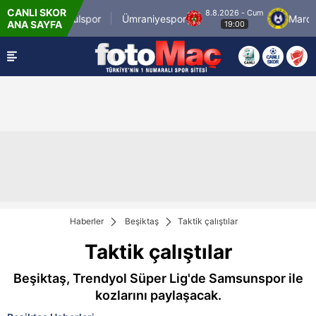
CANLI SKOR
um
8.8.2026 - Cum
İstanbulspor
Ümraniyespor
Mardin 1
ANA SAYFA
19:00
Haberler
Beşiktaş
Taktik çalıştılar
Taktik çalıştılar
Beşiktaş, Trendyol Süper Lig'de Samsunspor ile
kozlarını paylaşacak.