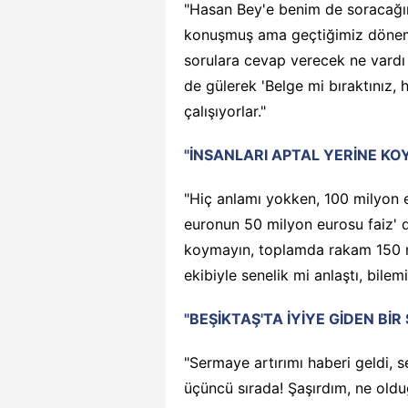
"Hasan Bey'e benim de soracağı
konuşmuş ama geçtiğimiz dönemle
sorulara cevap verecek ne vardı 
de gülerek 'Belge mi bıraktınız, 
çalışıyorlar."
"İNSANLARI APTAL YERİNE KO
"Hiç anlamı yokken, 100 milyon 
euronun 50 milyon eurosu faiz' de
koymayın, toplamda rakam 150 mi
ekibiyle senelik mi anlaştı, bilem
"BEŞİKTAŞ'TA İYİYE GİDEN BİR
"Sermaye artırımı haberi geldi,
üçüncü sırada! Şaşırdım, ne oldu