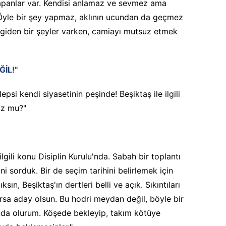
yapanlar var. Kendisi anlamaz ve sevmez ama
r. Öyle bir şey yapmaz, aklının ucundan da geçmez
 giden bir şeyler varken, camiayı mutsuz etmek
İL!"
psi kendi siyasetinin peşinde! Beşiktaş ile ilgili
uz mu?"
lgili konu Disiplin Kurulu'nda. Sabah bir toplantı
ni sorduk. Bir de seçim tarihini belirlemek için
ksın, Beşiktaş'ın dertleri belli ve açık. Sıkıntıları
arsa aday olsun. Bu hodri meydan değil, böyle bir
nda olurum. Köşede bekleyip, takım kötüye