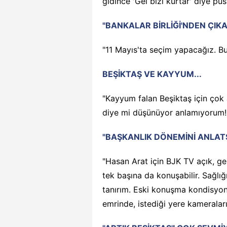
gidince 'Gel bizi kurtar' diye pu
"BANKALAR BİRLİĞİ'NDEN ÇIK
"11 Mayıs'ta seçim yapacağız. Bu 
BEŞİKTAŞ VE KAYYUM...
"Kayyum falan Beşiktaş için çok a
diye mi düşünüyor anlamıyorum!
"BAŞKANLIK DÖNEMİNİ ANLAT
"Hasan Arat için BJK TV açık, gel
tek başına da konuşabilir. Sağlığı
tanırım. Eski konuşma kondisyon
emrinde, istediği yere kameraları