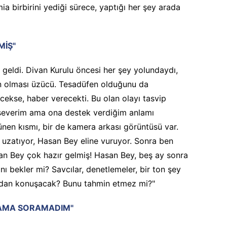
a birbirini yediği sürece, yaptığı her şey arada
MİŞ"
 geldi. Divan Kurulu öncesi her şey yolundaydı,
rın olması üzücü. Tesadüfen olduğunu da
kse, haber verecekti. Bu olan olayı tasvip
severim ama ona destek verdiğim anlamı
ünen kısmı, bir de kamera arkası görüntüsü var.
i uzatıyor, Hasan Bey eline vuruyor. Sonra ben
an Bey çok hazır gelmiş! Hasan Bey, beş ay sonra
ı bekler mi? Savcılar, denetlemeler, bir ton şey
adan konuşacak? Bunu tahmin etmez mi?"
 AMA SORAMADIM"