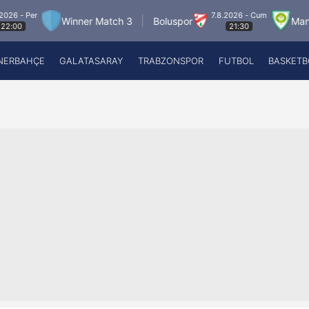
7.8.2026 - Cum
Winner Match 3
Boluspor
Manisa FK
21:30
NERBAHÇE
GALATASARAY
TRABZONSPOR
FUTBOL
BASKETB
Beşiktaş
A
Fenerbahçe
A
Galatasaray
A
Trabzonspor
A
Futbol
A
Basketbol
Ziraat Türkiye Kupası
DİZİ
Diğer Sporlar