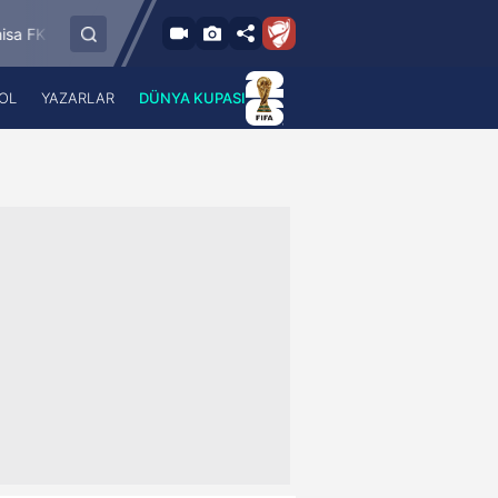
8.8.2026 - Cum
Bandırmaspor
İstanbulspor
Ümraniyespo
17:00
OL
YAZARLAR
DÜNYA KUPASI
 Haber
A Haber Radyo
 Spor
A Spor Radyo
TV
A News Radio
2TV
Radyo Turkuvaz
para
Turkuvaz Romantik
Turkuvaz Efsane
Vav Tv
Radyo Soft
Radyo Energy
Turkuvaz Anadolu