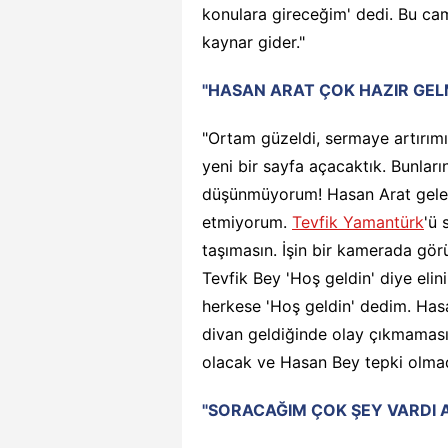
konulara gireceğim' dedi. Bu cami
kaynar gider."
"HASAN ARAT ÇOK HAZIR GEL
"Ortam güzeldi, sermaye artırımı
yeni bir sayfa açacaktık. Bunla
düşünmüyorum! Hasan Arat gelece
etmiyorum.
Tevfik Yamantürk
'ü 
taşımasın. İşin bir kamerada gör
Tevfik Bey 'Hoş geldin' diye elin
herkese 'Hoş geldin' dedim. Has
divan geldiğinde olay çıkmamasın
olacak ve Hasan Bey tepki olm
"SORACAĞIM ÇOK ŞEY VARDI