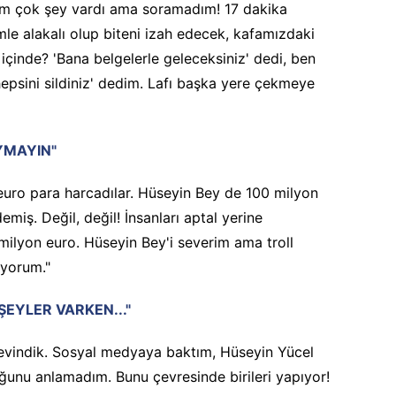
m çok şey vardı ama soramadım! 17 dakika
 alakalı olup biteni izah edecek, kafamızdaki
içinde? 'Bana belgelerle geleceksiniz' dedi, ben
hepsini sildiniz' dedim. Lafı başka yere çekmeye
YMAYIN"
euro para harcadılar. Hüseyin Bey de 100 milyon
miş. Değil, değil! İnsanları aptal yerine
lyon euro. Hüseyin Bey'i severim ama troll
iyorum."
 ŞEYLER VARKEN..."
 sevindik. Sosyal medyaya baktım, Hüseyin Yücel
ğunu anlamadım. Bunu çevresinde birileri yapıyor!