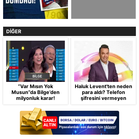
DİĞER
“Var Mısın Yok
Haluk Levent'ten neden
Musun”da Bilge’den
para aldı? Telefon
milyonluk karar!
şifresini vermeyen
Tahir Sarıkaya'nın
ifadesi Takvim'de: PR ve
reklam savunması