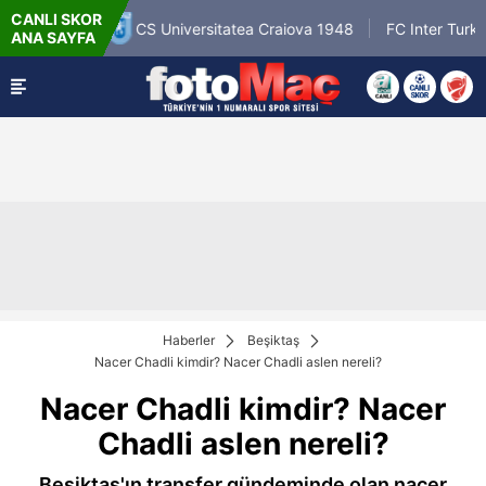
CANLI SKOR
.2026 - Per
CS Universitatea Craiova 1948
FC Inter Turku
ANA SAYFA
18:00
Haberler
Beşiktaş
Nacer Chadli kimdir? Nacer Chadli aslen nereli?
Nacer Chadli kimdir? Nacer
Chadli aslen nereli?
Beşiktaş'ın transfer gündeminde olan nacer