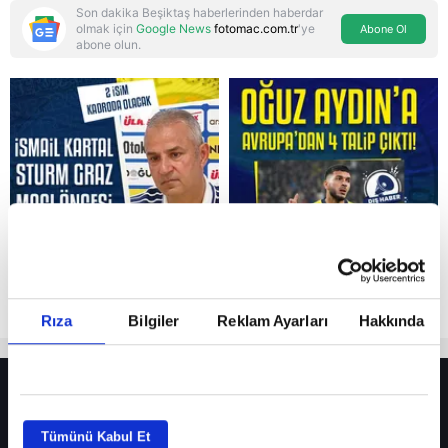
Son dakika Beşiktaş haberlerinden haberdar
olmak için
Google News
fotomac.com.tr
'ye
Abone Ol
abone olun.
Reddet
Rıza
Bilgiler
Reklam Ayarları
Hakkında
HER YERDE!
Fenerbahçe’de sürpriz ayrılık ihtimali! Devre arasında gelmişti
Tümünü Kabul Et