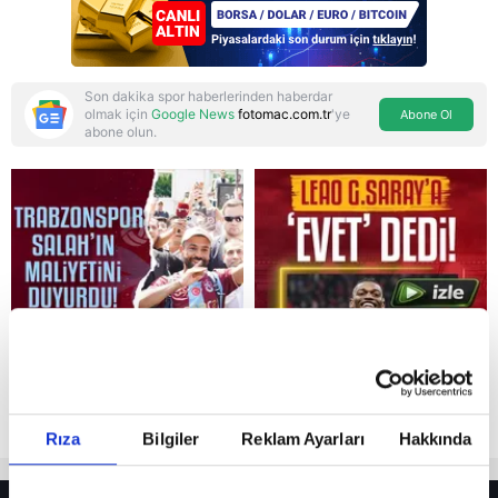
Son dakika spor haberlerinden haberdar
olmak için
Google News
fotomac.com.tr
'ye
Abone Ol
abone olun.
Reddet
Rıza
Bilgiler
Reklam Ayarları
Hakkında