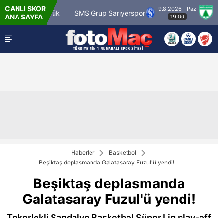
CANLI SKOR
9.8.2026 - Paz
.tr Karagümrük
SMS Grup Sarıyerspor
Muğla
ANA SAYFA
19:00
Haberler
Basketbol
Beşiktaş deplasmanda Galatasaray Fuzul'ü yendi!
Beşiktaş deplasmanda
Galatasaray Fuzul'ü yendi!
Tekerlekli Sandalye Basketbol Süper Lig play-off