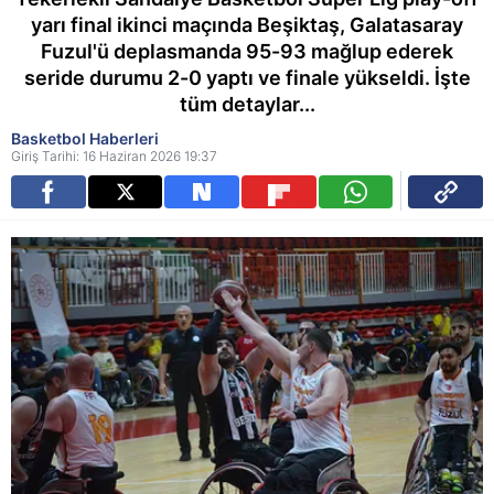
yarı final ikinci maçında Beşiktaş, Galatasaray
Fuzul'ü deplasmanda 95-93 mağlup ederek
seride durumu 2-0 yaptı ve finale yükseldi. İşte
tüm detaylar...
Basketbol Haberleri
Giriş Tarihi: 16 Haziran 2026 19:37