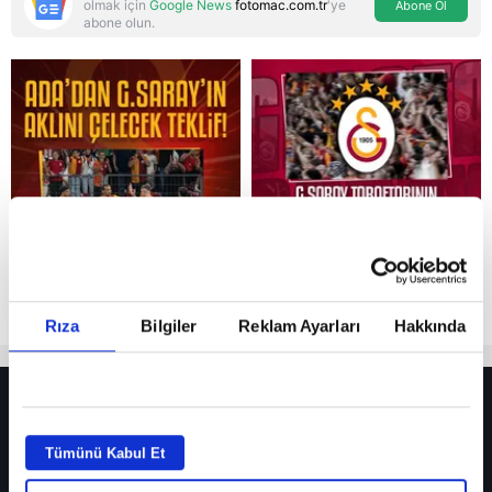
olmak için
Google News
fotomac.com.tr
'ye
Abone Ol
abone olun.
Reddet
Rıza
Bilgiler
Reklam Ayarları
Hakkında
HER YERDE!
Fenerbahçe’de sürpriz ayrılık ihtimali! Devre arasında gelmişti
Tümünü Kabul Et
Fenerbahçe’nin yeni transferi Mason Greenwood için olay sözler!