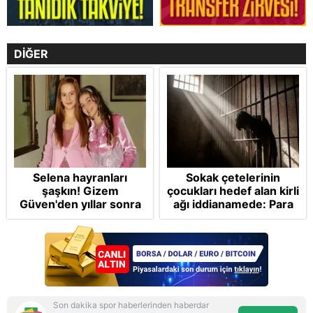
DİĞER
Selena hayranları
Sokak çetelerinin
şaşkın! Gizem
çocukları hedef alan kirli
Güven'den yıllar sonra
ağı iddianamede: Para
gelen Cansu Demirci
vaat ettiler oyunlardan
itirafı! "Konuşmuyoruz"
talimat verdiler
Son dakika spor haberlerinden haberdar