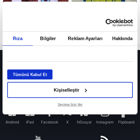
Rıza
Bilgiler
Reklam Ayarları
Hakkında
HER YERDE!
Fenerbahçe’de sürpriz ayrılık ihtimali! Devre arasında gelmişti
Tümünü Kabul Et
Fenerbahçe’nin yeni transferi Mason Greenwood için olay sözler!
Kişiselleştir
Galatasaray’da rota yeniden Thiago Almada!
iPhone
Seçime İzin Ver
Android
iPad
Facebook
X
NSosyal
Instagram
Flipboard