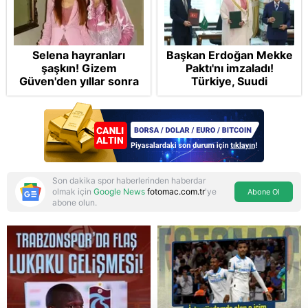
Selena hayranları
Başkan Erdoğan Mekke
şaşkın! Gizem
Paktı'nı imzaladı!
Güven'den yıllar sonra
Türkiye, Suudi
gelen Cansu Demirci
Arabistan ve
itirafı! "Konuşmuyoruz"
Pakistan'dan stratejik
güvenlik adımı:
Anlaşmanın tüm
detayları
Son dakika spor haberlerinden haberdar
olmak için
Google News
fotomac.com.tr
'ye
Abone Ol
abone olun.
Reddet