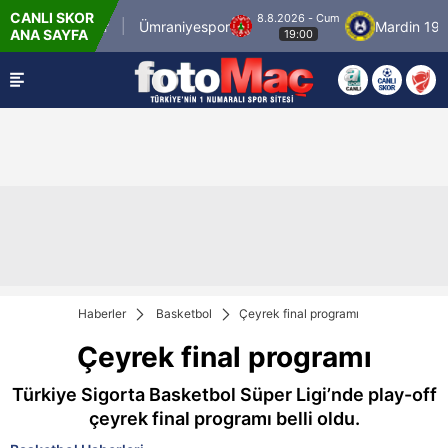
CANLI SKOR
8.8.2026 - Cum
İstanbulspor
Ümraniyespor
Mardin 1969 
ANA SAYFA
19:00
Haberler
Basketbol
Çeyrek final programı
Çeyrek final programı
Türkiye Sigorta Basketbol Süper Ligi’nde play-off
çeyrek final programı belli oldu.