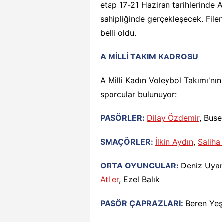
etap 17-21 Haziran tarihlerinde 
sahipliğinde gerçekleşecek. Filen
belli oldu.
A MİLLİ TAKIM KADROSU
A Milli Kadın Voleybol Takımı'n
sporcular bulunuyor:
PASÖRLER:
Dilay Özdemir
, Buse
SMAÇÖRLER:
İlkin Aydın
,
Saliha
ORTA OYUNCULAR:
Deniz Uya
Atlıer
, Ezel Balık
PASÖR ÇAPRAZLARI:
Beren Yeş