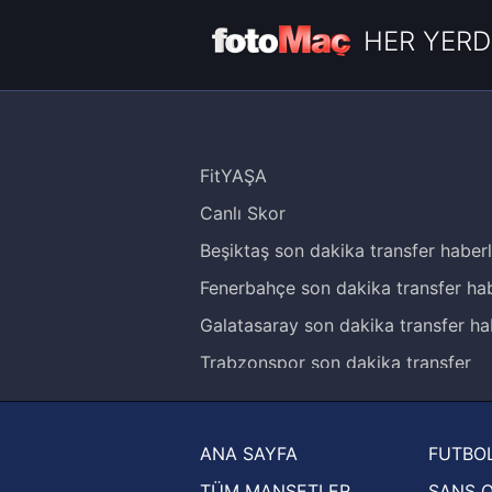
HER YERD
FitYAŞA
Canlı Skor
Beşiktaş son dakika transfer haberl
Fenerbahçe son dakika transfer hab
Galatasaray son dakika transfer ha
Trabzonspor son dakika transfer
haberleri
Trendyol Süper Lig haberleri
ANA SAYFA
FUTBOL
Ziraat Türkiye Kupası haberleri
TÜM MANŞETLER
ŞANS 