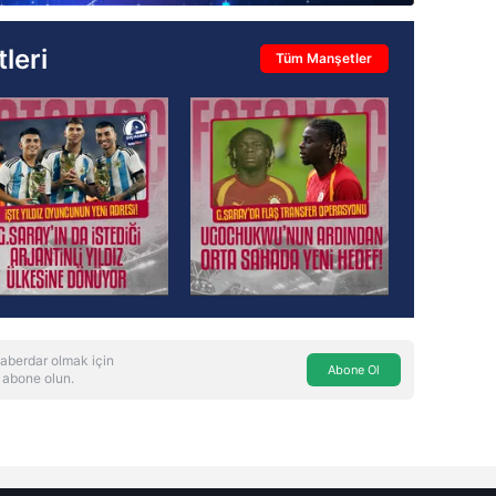
leri
Tüm Manşetler
aberdar olmak için
Abone Ol
 abone olun.