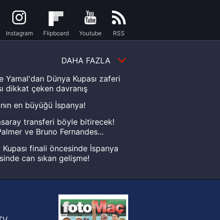
Instagram
Flipboard
Youtube
RSS
DAHA FAZLA
e Yamal'dan Dünya Kupası zaferi
ı dikkat çeken davranış
nın en büyüğü İspanya!
saray transferi böyle bitirecek!
almer ve Bruno Fernandes...
Kupası finali öncesinde İspanya
sinde can sıkan gelişme!
FIFA Dünya Kupası'nı kazanana
yonluk yüzüğü verilecek
n Crespo, Meksika Ligi
rinden Atlas'ın yeni teknik direktörü
TV