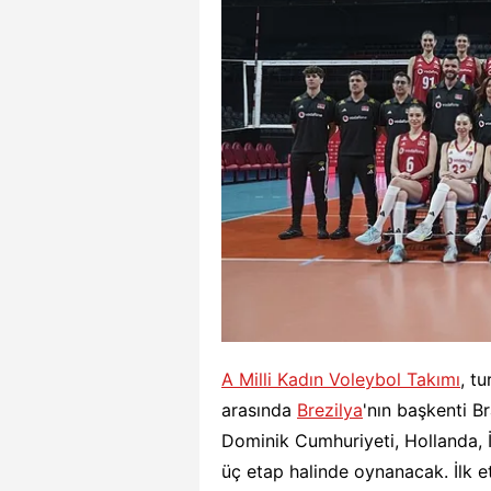
A Milli Kadın Voleybol Takımı
, t
arasında
Brezilya
'nın başkenti B
Dominik Cumhuriyeti, Hollanda, İ
üç etap halinde oynanacak. İlk et