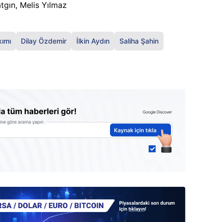
tgın, Melis Yılmaz
kımı
Dilay Özdemir
İlkin Aydın
Saliha Şahin