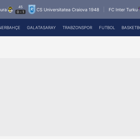
45
DA
CS Universitatea Craiova 1948
FC Inter Turku
-
1
1
-
0
NERBAHÇE
GALATASARAY
TRABZONSPOR
FUTBOL
BASKETB
Beşiktaş
A
Fenerbahçe
A
Galatasaray
A
Trabzonspor
A
Futbol
A
Basketbol
Ziraat Türkiye Kupası
DİZİ
Diğer Sporlar