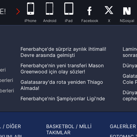
E!
iPhone
Android
iPad
Facebook
X
NSosyal
Fenerbahçe'de sürpriz ayrılık ihtimali!
Lamin
Devre arasında gelmişti
sonras
Fenerbahçe'nin yeni transferi Mason
Dünya
eri
Greenwood için olay sözler!
Galata
erleri
Galatasaray'da rota yeniden Thiago
Cole P
Almada!
berleri
Dünya 
Fenerbahçe'nin Şampiyonlar Ligi'nde
cephe
muhtemel rakibi belli oldu! Gornik
2026 
Zabrze'yi elerlerse...
şampi
İspanya-Arjantin finalinin ardından dış
Herna
 / DİĞER
BASKETBOL / MİLLİ
GALERİLER
basından gündem olan manşetler!
ekiple
TAKIMLAR
OYUNLARI
FOTOMAÇ 