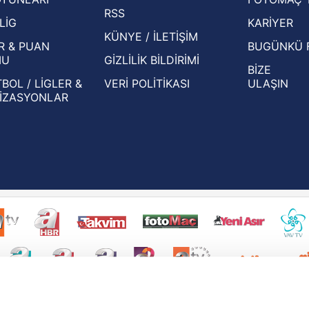
Beşiktaş'ın UEFA Avrupa Ligi'nde 3. Ön
oldu
RSS
Eleme Turu muhtemel rakipleri belli oldu!
LİG
KARİYER
KÜNYE / İLETİŞİM
R & PUAN
BUGÜNKÜ 
MU
GİZLİLİK BİLDİRİMİ
BİZE
BOL / LİGLER &
VERİ POLİTİKASI
ULAŞIN
İZASYONLAR