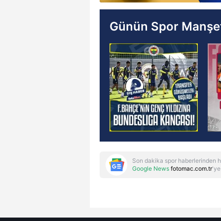
Günün Spor Manşet
Son dakika spor haberlerinden h
Google News
fotomac.com.tr
'ye