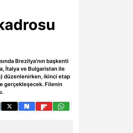
 kadrosu
asında Brezilya'nın başkenti
 İtalya ve Bulgaristan ile
) düzenlenirken, ikinci etap
de gerçekleşecek. Filenin
u.