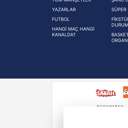
UEFA Şampiyonlar Ligi haberleri
YAZARLAR
SÜPER 
UEFA Avrupa Ligi haberleri
FUTBOL
FİKSTÜ
UEFA Konferans Ligi haberleri
DURU
HANGİ MAÇ HANGİ
KANALDA?
BASKET
ORGAN
Reddet