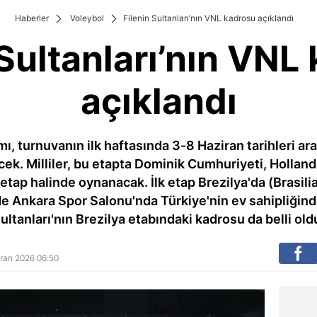
Haberler
Voleybol
Filenin Sultanları’nın VNL kadrosu açıklandı
 Sultanları’nın VNL
açıklandı
mı, turnuvanın ilk haftasında 3-8 Haziran tarihleri ar
ek. Milliler, bu etapta Dominik Cumhuriyeti, Hollanda,
etap halinde oynanacak. İlk etap Brezilya'da (Brasilia
de Ankara Spor Salonu'nda Türkiye'nin ev sahipliğin
ultanları'nın Brezilya etabındaki kadrosu da belli old
ziran 2026 06:50