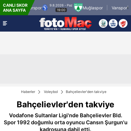
CANLI SKOR
9.8.2026 - Paz
9
 Grup Sarıyerspor
Muğlaspor
Vanspor
ANA SAYFA
19:00
Haberler
Voleybol
Bahçelievler'den takviye
Bahçelievler'den takviye
Vodafone Sultanlar Ligi'nde Bahçelievler Bld.
Spor 1992 doğumlu orta oyuncu Cansın Şurgun'u
kadrosuna dahil etti.