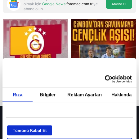
olmak için
Google News
fotomac.com.tr
'ye
Abone Ol
abone olun.
Reddet
Rıza
Bilgiler
Reklam Ayarları
Hakkında
HER YERDE!
Fenerbahçe’de sürpriz ayrılık ihtimali! Devre arasında gelmişti
Tümünü Kabul Et
Fenerbahçe’nin yeni transferi Mason Greenwood için olay sözler!