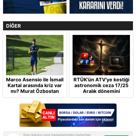
DİĞER
Marco Asensio ile İsmail
RTÜK'ün ATV'ye kestiği
Kartal arasında kriz var
astronomik ceza 17/25
mı? Murat Özbostan
Aralık dönemini
analiz etti: Egoları da
anımsattı! Milli yayınlara
yönetmelisiniz
"yaptırım" kıskacı:
Turkuvaz Medya neden
hedefte?
Son dakika spor haberlerinden haberdar