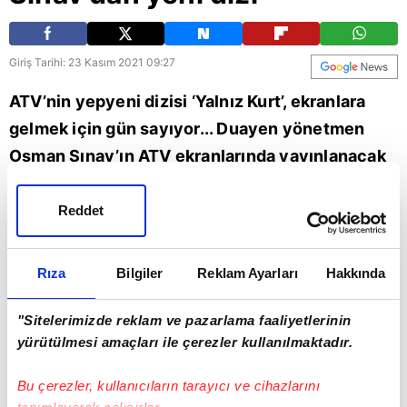
Giriş Tarihi: 23 Kasım 2021 09:27
ATV’nin yepyeni dizisi ‘Yalnız Kurt’, ekranlara
gelmek için gün sayıyor... Duayen yönetmen
Osman Sınav’ın ATV ekranlarında yayınlanacak
yeni projesi ‘Yalnız Kurt’un bugün ilk tanıtım filmi
yayınlandı. İzleyicilerin nefeslerini kesen yeni
Reddet
fragmanda önemli detaylara da yer verildi. İşte
Yalnız Kurt dizisinin ilk tanıtım videosu...
Rıza
Bilgiler
Reklam Ayarları
Hakkında
Osman Sınav
atv
"Sitelerimizde reklam ve pazarlama faaliyetlerinin
yürütülmesi amaçları ile çerezler kullanılmaktadır.
Bu çerezler, kullanıcıların tarayıcı ve cihazlarını