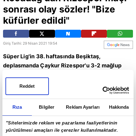
sonrası olay sözler! "Bize
küfürler edildi"
Giriş Tarihi: 29 Nisan 2021 19:54
Süper Lig'in 38. haftasında Beşiktaş,
deplasmanda Çaykur Rizespor'u 3-2 mağlup
ederek şampiyonluk yolunda önemli bir
galibiyet aldı. Beşiktaş Asbaşkanı Emre
Reddet
Kocadağ, maçın ardından flaş açıklamalarda
bulundu. Kocadağ, "Bize karşı bugün küfürler
Rıza
Bilgiler
Reklam Ayarları
Hakkında
edildi" ifadelerini kullandı. | Son dakika spor
haberi (BJK haberleri)
"Sitelerimizde reklam ve pazarlama faaliyetlerinin
yürütülmesi amaçları ile çerezler kullanılmaktadır.