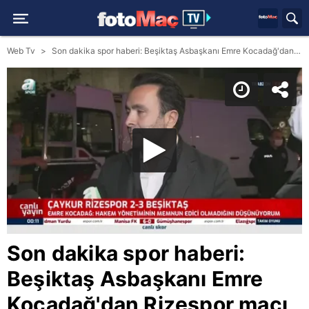
Web Tv
Son dakika spor haberi: Beşiktaş Asbaşkanı Emre Kocadağ'dan Rizespor maçı sonrası olay sözler! 'Bize küfürler edildi'
Son dakika spor haberi:
Beşiktaş Asbaşkanı Emre
Kocadağ'dan Rizespor maçı