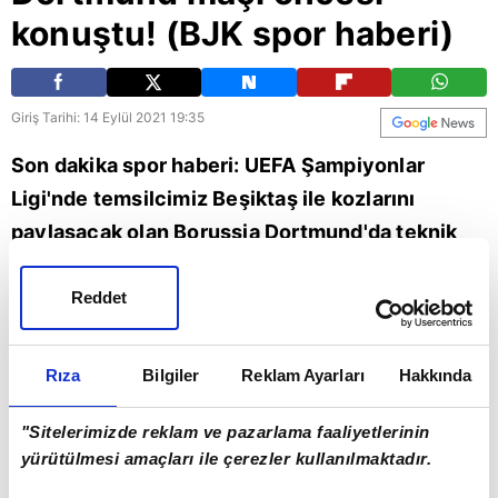
konuştu! (BJK spor haberi)
Giriş Tarihi: 14 Eylül 2021 19:35
Son dakika spor haberi: UEFA Şampiyonlar
Ligi'nde temsilcimiz Beşiktaş ile kozlarını
paylaşacak olan Borussia Dortmund'da teknik
direktör Marco Rose ve Alman futbolcu Marco
Reus basın toplantısı düzenledi. İşte Rose ve
Reddet
Reus'un açıklamaları... | Son dakika Beşiktaş
haberleri (BJK spor haberi)
Rıza
Bilgiler
Reklam Ayarları
Hakkında
Spor
UEFA Şampiyonlar Ligi
Beşiktaş
BJK spor haberi
"Sitelerimizde reklam ve pazarlama faaliyetlerinin
yürütülmesi amaçları ile çerezler kullanılmaktadır.
Bjk spor