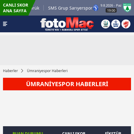
CANLI SKOR
9.8.2026 - Paz
com.tr Karagümrük
SMS Grup Sarıyerspor
Mu
ANA SAYFA
19:00
Haberler
Ümraniyespor Haberleri
ÜMRANİYESPOR HABERLERİ
PUAN DURUMU
CANLI SKOR
FİKSTÜR