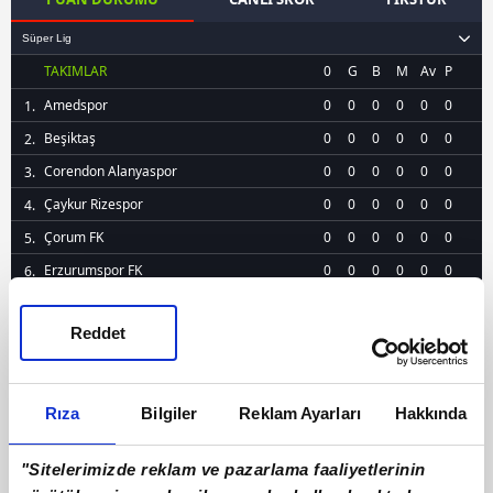
TAKIMLAR
0
G
B
M
Av
P
Amedspor
0
0
0
0
0
0
Beşiktaş
0
0
0
0
0
0
Corendon Alanyaspor
0
0
0
0
0
0
Çaykur Rizespor
0
0
0
0
0
0
Çorum FK
0
0
0
0
0
0
Erzurumspor FK
0
0
0
0
0
0
Eyüpspor
0
0
0
0
0
0
Detaylı Puan Durumu
Reddet
Fenerbahçe
0
0
0
0
0
0
Galatasaray
0
0
0
0
0
0
Gaziantep FK
0
0
0
0
0
0
Rıza
Bilgiler
Reklam Ayarları
Hakkında
Gençlerbirliği
0
0
0
0
0
0
Göztepe
0
0
0
0
0
0
"Sitelerimizde reklam ve pazarlama faaliyetlerinin