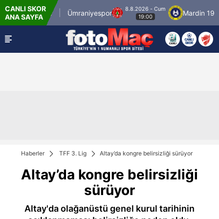
CANLI SKOR
8.8.2026 - Cum
İstanbulspor
Ümraniyespor
Mardin 1969 
ANA SAYFA
19:00
Haberler
TFF 3. Lig
Altay’da kongre belirsizliği sürüyor
Altay’da kongre belirsizliği
sürüyor
Altay'da olağanüstü genel kurul tarihinin