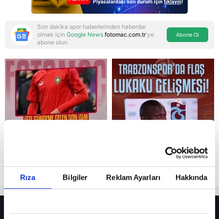
Son dakika spor haberlerinden haberdar
olmak için
Google News
fotomac.com.tr
'ye
Abone Ol
abone olun.
Reddet
Rıza
Bilgiler
Reklam Ayarları
Hakkında
HER YERDE!