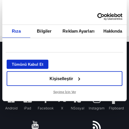
Rıza
Bilgiler
Reklam Ayarları
Hakkında
HER YERDE!
Fenerbahçe’de sürpriz ayrılık ihtimali! Devre arasında gelmişti
Tümünü Kabul Et
Fenerbahçe’nin yeni transferi Mason Greenwood için olay sözler!
Kişiselleştir
Galatasaray’da rota yeniden Thiago Almada!
iPhone
Seçime İzin Ver
Android
iPad
Facebook
X
NSosyal
Instagram
Flipboard