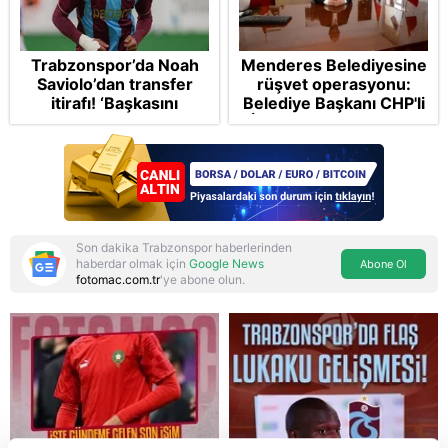
Trabzonspor’da Noah
Menderes Belediyesine
Saviolo’dan transfer
rüşvet operasyonu:
itirafı! ‘Başkasını
Belediye Başkanı CHP'li
izlemeye geldi’
İlkay Çiçek tutuklandı
Son dakika Trabzonspor haberlerinden
haberdar olmak için
Google News
Abone Ol
fotomac.com.tr
'ye abone olun.
Reddet