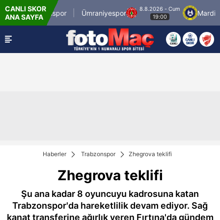
CANLI SKOR
8.8.2026 - Cum
İstanbulspor
Ümraniyespor
Mardin 19
ANA SAYFA
19:00
Haberler
Trabzonspor
Zhegrova teklifi
Zhegrova teklifi
Şu ana kadar 8 oyuncuyu kadrosuna katan
Trabzonspor'da hareketlilik devam ediyor. Sağ
kanat transferine ağırlık veren Fırtına'da gündem