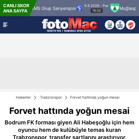
CANLI SKOR
9.8.2026 - Paz
ragümrük
SMS Grup Sarıyerspor
Muğlaspor
ANA SAYFA
19:00
Haberler
Trabzonspor
Forvet hattında yoğun mesai
Forvet hattında yoğun mesai
Bodrum FK forması giyen Ali Habeşoğlu için hem
oyuncu hem de kulübüyle temas kuran
Trabzonspor, transfer şartlarını araştırıyor.