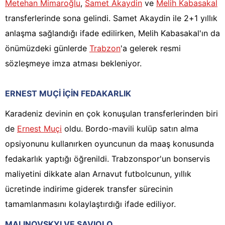
Metehan Mimaroğlu
,
Samet Akaydin
ve
Melih Kabasakal
transferlerinde sona gelindi. Samet Akaydin ile 2+1 yıllık
anlaşma sağlandığı ifade edilirken, Melih Kabasakal'ın da
önümüzdeki günlerde
Trabzon
'a gelerek resmi
sözleşmeye imza atması bekleniyor.
ERNEST MUÇİ İÇİN FEDAKARLIK
Karadeniz devinin en çok konuşulan transferlerinden biri
de
Ernest Muçi
oldu. Bordo-mavili kulüp satın alma
opsiyonunu kullanırken oyuncunun da maaş konusunda
fedakarlık yaptığı öğrenildi. Trabzonspor'un bonservis
maliyetini dikkate alan Arnavut futbolcunun, yıllık
ücretinde indirime giderek transfer sürecinin
tamamlanmasını kolaylaştırdığı ifade ediliyor.
MALINOVSKYI VE SAVIOLO