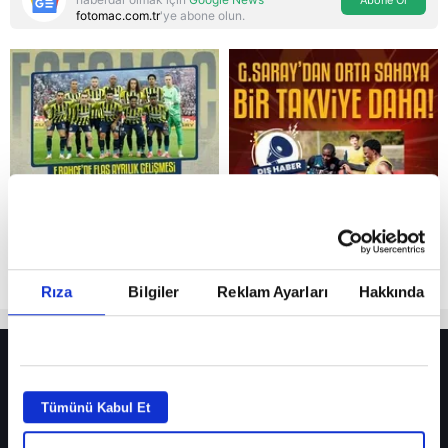
Abone Ol
fotomac.com.tr
'ye abone olun.
Reddet
Rıza
Bilgiler
Reklam Ayarları
Hakkında
HER YERDE!
Fenerbahçe’de sürpriz ayrılık ihtimali! Devre arasında gelmişti
Tümünü Kabul Et
Fenerbahçe’nin yeni transferi Mason Greenwood için olay sözler!