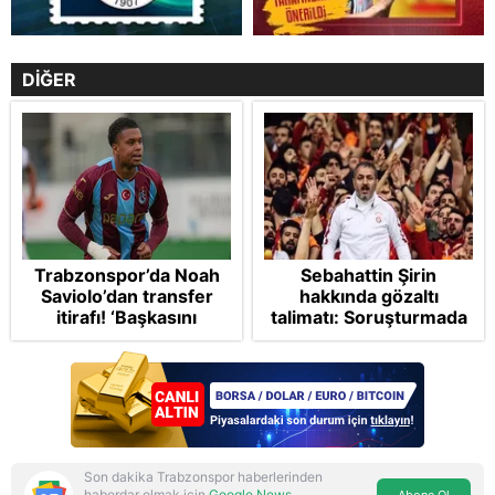
DİĞER
Trabzonspor’da Noah
Sebahattin Şirin
Saviolo’dan transfer
hakkında gözaltı
itirafı! ‘Başkasını
talimatı: Soruşturmada
izlemeye geldi’
4 ayrı suçlama var
Son dakika Trabzonspor haberlerinden
haberdar olmak için
Google News