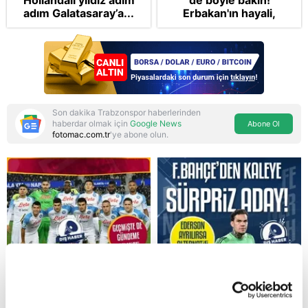
Hollandalı yıldız adım
de böyle bakın!
adım Galatasaray’a...
Erbakan'ın hayali,
Cumhur'un vizyonu:
İslam NATO'suna
Başkan Erdoğan mührü
Son dakika Trabzonspor haberlerinden
haberdar olmak için
Google News
Abone Ol
fotomac.com.tr
'ye abone olun.
Reddet