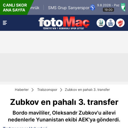
CANLI SKOR
9.8.2026 - Paz
om.tr Karagümrük
SMS Grup Sarıyerspor
Muğ
ANA SAYFA
19:00
Haberler
Trabzonspor
Zubkov en pahalı 3. transfer
Zubkov en pahalı 3. transfer
Bordo mavililer, Oleksandr Zubkov'u ailevi
nedenlerle Yunanistan ekibi AEK'ya gönderdi.