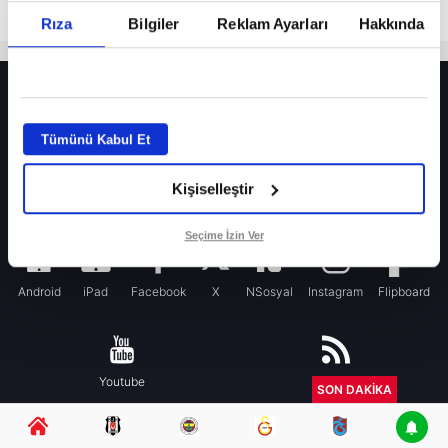
Rıza
Bilgiler
Reklam Ayarları
Hakkında
HER YERDE!
Fenerbahçe’de sürpriz ayrılık ihtimali! Devre arasında gelmişti
Tümünü Kabul Et
Fenerbahçe’nin yeni transferi Mason Greenwood için olay sözler!
Kişiselleştir
Galatasaray’da rota yeniden Thiago Almada!
iPhone
Seçime İzin Ver
Android
iPad
Facebook
X
NSosyal
Instagram
Flipboard
Youtube
RSS
SON DAKİKA