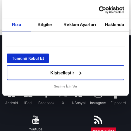
Rıza
Bilgiler
Reklam Ayarları
Hakkında
HER YERDE!
Fenerbahçe’de sürpriz ayrılık ihtimali! Devre arasında gelmişti
Tümünü Kabul Et
Fenerbahçe’nin yeni transferi Mason Greenwood için olay sözler!
Kişiselleştir
Galatasaray’da rota yeniden Thiago Almada!
iPhone
Seçime İzin Ver
Android
iPad
Facebook
X
NSosyal
Instagram
Flipboard
Youtube
RSS