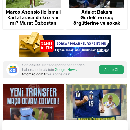
Marco Asensio ile İsmail
Adalet Bakanı
Kartal arasında kriz var
Gürlek'ten suç
mı? Murat Özbostan
örgütlerine ve sokak
analiz etti: Egoları da
çetelerine net mesaj:
yönetmelisiniz
"Devlet tepenize
binecek"
Son dakika Trabzonspor haberlerinden
haberdar olmak için
Google News
Abone Ol
fotomac.com.tr
'ye abone olun.
Reddet