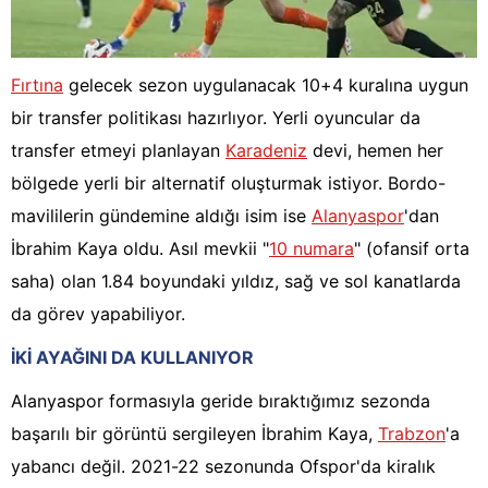
Fırtına
gelecek sezon uygulanacak 10+4 kuralına uygun
bir transfer politikası hazırlıyor. Yerli oyuncular da
transfer etmeyi planlayan
Karadeniz
devi, hemen her
bölgede yerli bir alternatif oluşturmak istiyor. Bordo-
mavililerin gündemine aldığı isim ise
Alanyaspor
'dan
İbrahim Kaya oldu. Asıl mevkii "
10 numara
" (ofansif orta
saha) olan 1.84 boyundaki yıldız, sağ ve sol kanatlarda
da görev yapabiliyor.
İKİ AYAĞINI DA KULLANIYOR
Alanyaspor formasıyla geride bıraktığımız sezonda
başarılı bir görüntü sergileyen İbrahim Kaya,
Trabzon
'a
yabancı değil. 2021-22 sezonunda Ofspor'da kiralık