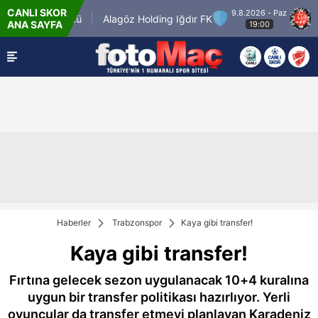
CANLI SKOR
9.8.2026 - Paz
Keçiörengücü
Alagöz Holding Iğdır FK
Misir
ANA SAYFA
19:00
Haberler
Trabzonspor
Kaya gibi transfer!
Kaya gibi transfer!
Fırtına gelecek sezon uygulanacak 10+4 kuralına
uygun bir transfer politikası hazırlıyor. Yerli
oyuncular da transfer etmeyi planlayan Karadeniz