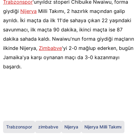
Trabzonspor
'unyıldız stoperi Chibuike Nwaiwu, forma
giydiği
Nijerya
Milli Takımı, 2 hazırlık maçından galip
ayrıldı. İki maçta da ilk 11'de sahaya çıkan 22 yaşındaki
savunmacı, ilk maçta 90 dakika, ikinci maçta ise 87
dakika sahada kaldı. Nwaiwu'nun forma giydiği maçların
ilkinde Nijerya,
Zimbabve
'yi 2-0 mağlup ederken, bugün
Jamaika'ya karşı oynanan maçı da 3-0 kazanmayı
başardı.
Trabzonspor
zimbabve
Nijerya
Nijerya Milli Takımı