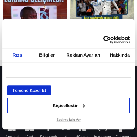
Rıza
Bilgiler
Reklam Ayarları
Hakkında
HER YERDE!
Fenerbahçe’de sürpriz ayrılık ihtimali! Devre arasında gelmişti
Tümünü Kabul Et
Fenerbahçe’nin yeni transferi Mason Greenwood için olay sözler!
Kişiselleştir
Galatasaray’da rota yeniden Thiago Almada!
iPhone
Seçime İzin Ver
Android
iPad
Facebook
X
NSosyal
Instagram
Flipboard