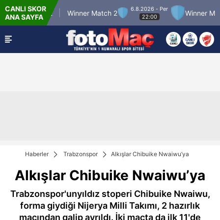
CANLI SKOR
6.8.2026 - Per
ner Match 12
Winner Match 2
Winner Match 
ANA SAYFA
22:00
Haberler
Trabzonspor
Alkışlar Chibuike Nwaiwu’ya
Alkışlar Chibuike Nwaiwu’ya
Trabzonspor'unyıldız stoperi Chibuike Nwaiwu,
forma giydiği Nijerya Milli Takımı, 2 hazırlık
maçından galip ayrıldı. İki maçta da ilk 11'de