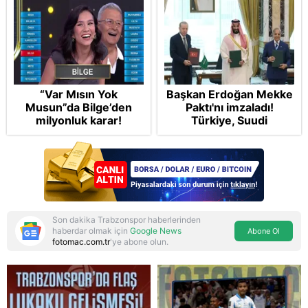
“Var Mısın Yok
Başkan Erdoğan Mekke
Musun”da Bilge’den
Paktı'nı imzaladı!
milyonluk karar!
Türkiye, Suudi
Arabistan ve
Pakistan'dan stratejik
güvenlik adımı:
Anlaşmanın tüm
detayları
Son dakika Trabzonspor haberlerinden
haberdar olmak için
Google News
Abone Ol
fotomac.com.tr
'ye abone olun.
Reddet