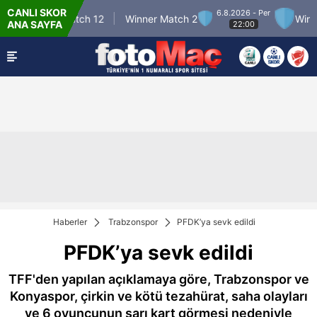
CANLI SKOR
6.8.2026 - Per
Winner Match 12
Winner Match 2
Winner
ANA SAYFA
22:00
Haberler
Trabzonspor
PFDK’ya sevk edildi
PFDK’ya sevk edildi
TFF'den yapılan açıklamaya göre, Trabzonspor ve
Konyaspor, çirkin ve kötü tezahürat, saha olayları
ve 6 oyuncunun sarı kart görmesi nedeniyle