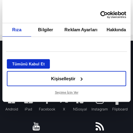
Rıza
Bilgiler
Reklam Ayarları
Hakkında
HER YERDE!
Fenerbahçe’de sürpriz ayrılık ihtimali! Devre arasında gelmişti
Tümünü Kabul Et
Fenerbahçe’nin yeni transferi Mason Greenwood için olay sözler!
Kişiselleştir
Galatasaray’da rota yeniden Thiago Almada!
iPhone
Seçime İzin Ver
Android
iPad
Facebook
X
NSosyal
Instagram
Flipboard