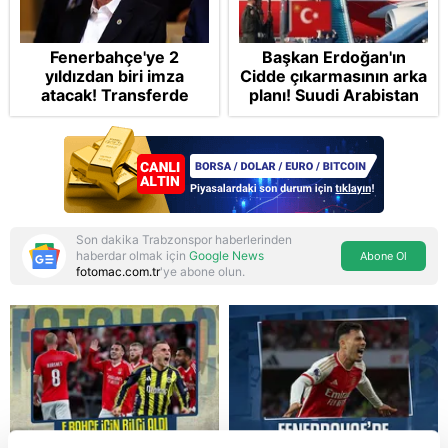
Fenerbahçe'ye 2
Başkan Erdoğan'ın
yıldızdan biri imza
Cidde çıkarmasının arka
atacak! Transferde
planı! Suudi Arabistan
golcü harekatı...
ve Pakistan'la üçlü ortak
savunma anlaşması:
"Islamic NATO"
manşetleri
Son dakika Trabzonspor haberlerinden
haberdar olmak için
Google News
Abone Ol
fotomac.com.tr
'ye abone olun.
Reddet