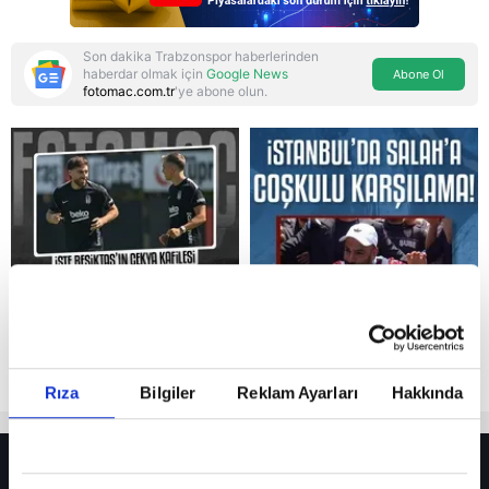
Son dakika Trabzonspor haberlerinden
haberdar olmak için
Google News
Abone Ol
fotomac.com.tr
'ye abone olun.
Reddet
Rıza
Bilgiler
Reklam Ayarları
Hakkında
HER YERDE!