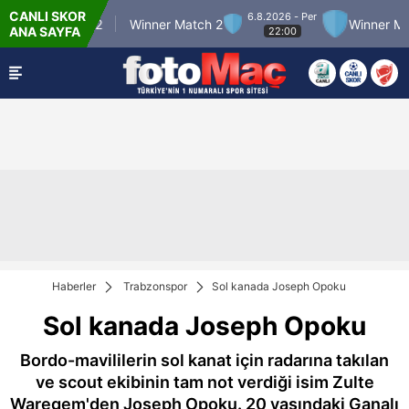
CANLI SKOR
6.8.2026 - Per
ner Match 12
Winner Match 2
Winner Match
ANA SAYFA
22:00
Haberler
Trabzonspor
Sol kanada Joseph Opoku
Sol kanada Joseph Opoku
Bordo-mavililerin sol kanat için radarına takılan
ve scout ekibinin tam not verdiği isim Zulte
Waregem'den Joseph Opoku. 20 yaşındaki Ganalı