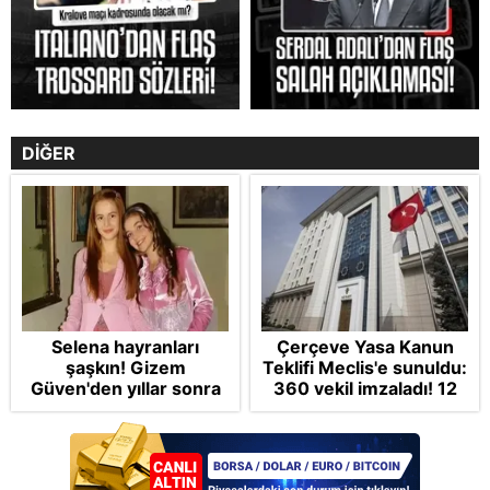
DİĞER
Selena hayranları
Çerçeve Yasa Kanun
şaşkın! Gizem
Teklifi Meclis'e sunuldu:
Güven'den yıllar sonra
360 vekil imzaladı! 12
gelen Cansu Demirci
maddede tüm detaylar
itirafı! "Konuşmuyoruz"
Takvim'de: Silah
bırakmada tespit ve
teyit MGK'da