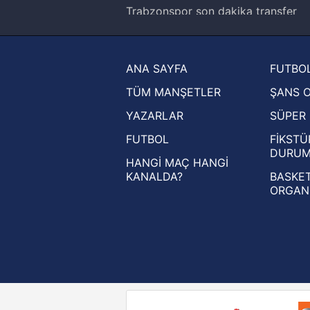
Trabzonspor son dakika transfer
haberleri
Trendyol Süper Lig haberleri
ANA SAYFA
FUTBOL
Ziraat Türkiye Kupası haberleri
TÜM MANŞETLER
ŞANS 
UEFA Şampiyonlar Ligi haberleri
YAZARLAR
SÜPER 
UEFA Avrupa Ligi haberleri
FUTBOL
FİKSTÜ
UEFA Konferans Ligi haberleri
DURU
HANGİ MAÇ HANGİ
KANALDA?
BASKET
ORGAN