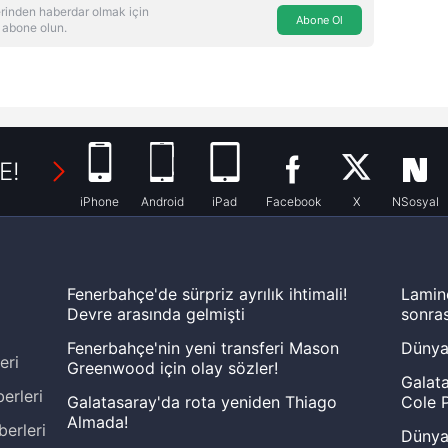
rinden haberdar olmak için
Abone Ol
 abone olun.
E!
iPhone
Android
iPad
Facebook
X
NSosyal
Fenerbahçe'de sürpriz ayrılık ihtimali!
Lamin
Devre arasında gelmişti
sonras
Fenerbahçe'nin yeni transferi Mason
Dünya
eri
Greenwood için olay sözler!
Galata
erleri
Galatasaray'da rota yeniden Thiago
Cole P
Almada!
berleri
Dünya 