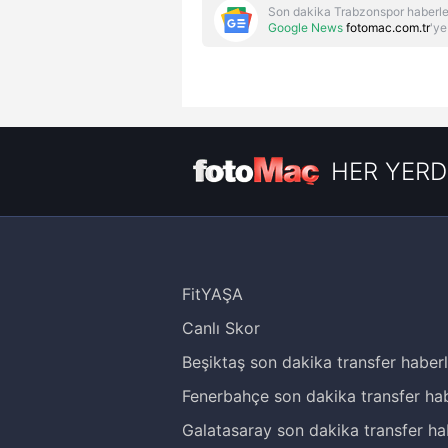
Son dakika Trabzonspor haberle
Google News
fotomac.com.tr
'ye
HER YERD
FitYAŞA
Canlı Skor
Beşiktaş son dakika transfer haberl
Fenerbahçe son dakika transfer hab
Galatasaray son dakika transfer ha