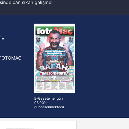
sinde can sıkan gelişme!
FIFA Dünya Kupası'nı kazanana
yonluk yüzüğü verilecek
n Crespo, Meksika Ligi
rinden Atlas'ın yeni teknik direktörü
TV
FOTOMAÇ
E-Gazete her gün
08:00’de
güncellenmektedir.