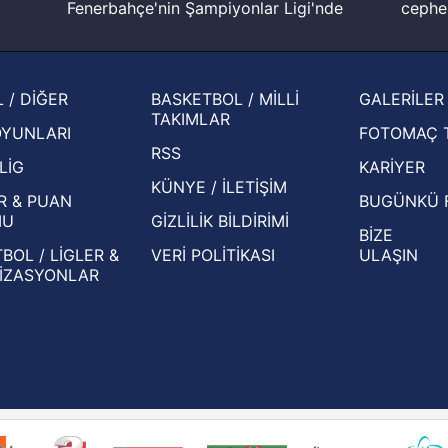
Fenerbahçe'nin Şampiyonlar Ligi'nde
cephe
muhtemel rakibi belli oldu! Gornik
2026 
Zabrze'yi elerlerse...
şampi
İspanya-Arjantin finalinin ardından dış
Herna
 / DİĞER
BASKETBOL / MİLLİ
GALERİLER
basından gündem olan manşetler!
ekiple
TAKIMLAR
OYUNLARI
FOTOMAÇ 
Beşiktaş'ın UEFA Avrupa Ligi'nde 3. Ön
oldu
RSS
Eleme Turu muhtemel rakipleri belli oldu!
LİG
KARİYER
KÜNYE / İLETİŞİM
R & PUAN
BUGÜNKÜ 
MU
GİZLİLİK BİLDİRİMİ
BİZE
BOL / LİGLER &
VERİ POLİTİKASI
ULAŞIN
İZASYONLAR