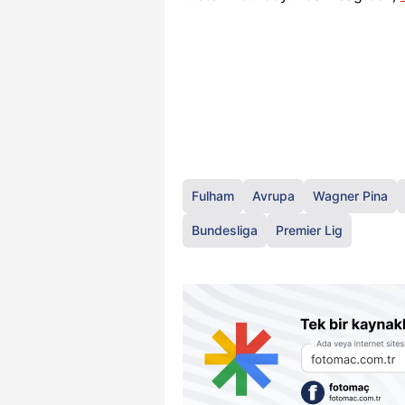
Fulham
Avrupa
Wagner Pina
Bundesliga
Premier Lig