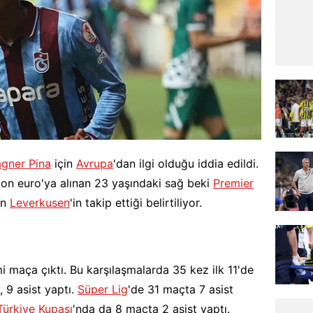
gner Pina
için
Avrupa
'dan ilgi olduğu iddia edildi.
yon euro'ya alınan 23 yaşındaki sağ beki
Premier
an
Leverkusen
'in takip ettiği belirtiliyor.
 maça çıktı. Bu karşılaşmalarda 35 kez ilk 11'de
 9 asist yaptı.
Süper Lig
'de 31 maçta 7 asist
Türkiye Kupası
'nda da 8 maçta 2 asist yaptı.