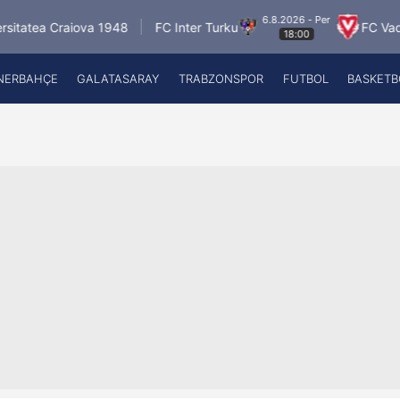
6.8.2026 - Per
aiova 1948
FC Inter Turku
FC Vaduz
Jagi
18:00
NERBAHÇE
GALATASARAY
TRABZONSPOR
FUTBOL
BASKETB
Beşiktaş
A
Fenerbahçe
A
Galatasaray
A
Trabzonspor
A
Futbol
A
Basketbol
Ziraat Türkiye Kupası
DİZİ
Diğer Sporlar