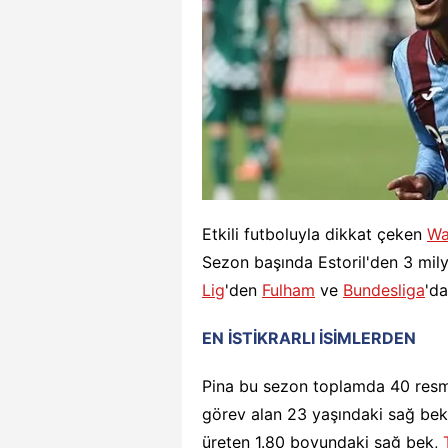
Etkili futboluyla dikkat çeken
Wa
Sezon başında Estoril'den 3 mil
Lig
'den
Fulham
ve
Bundesliga
'd
EN İSTİKRARLI İSİMLERDEN
Pina bu sezon toplamda 40 resmi
görev alan 23 yaşındaki sağ bek,
üreten 1.80 boyundaki sağ bek,