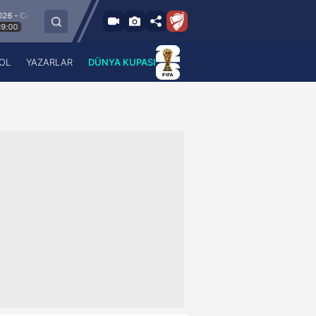
m
8.8.2026 - Cum
Esenler Erokspor
Hesap.com Antalyaspor
21:30
OL
YAZARLAR
DÜNYA KUPASI
 Haber
A Haber Radyo
 Spor
A Spor Radyo
TV
A News Radio
2TV
Radyo Turkuvaz
para
Turkuvaz Romantik
Turkuvaz Efsane
Vav Tv
Radyo Soft
Radyo Energy
Turkuvaz Anadolu