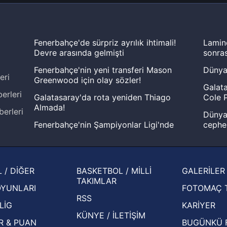
Fenerbahçe'de sürpriz ayrılık ihtimali!
Lamin
Devre arasında gelmişti
sonras
Fenerbahçe'nin yeni transferi Mason
Dünya
eri
Greenwood için olay sözler!
Galata
erleri
Galatasaray'da rota yeniden Thiago
Cole P
Almada!
berleri
Dünya 
Fenerbahçe'nin Şampiyonlar Ligi'nde
cephe
muhtemel rakibi belli oldu! Gornik
2026 
Zabrze'yi elerlerse...
şampi
İspanya-Arjantin finalinin ardından dış
Herna
 / DİĞER
BASKETBOL / MİLLİ
GALERİLER
basından gündem olan manşetler!
ekiple
TAKIMLAR
OYUNLARI
FOTOMAÇ 
Beşiktaş'ın UEFA Avrupa Ligi'nde 3. Ön
oldu
RSS
Eleme Turu muhtemel rakipleri belli oldu!
LİG
KARİYER
KÜNYE / İLETİŞİM
R & PUAN
BUGÜNKÜ 