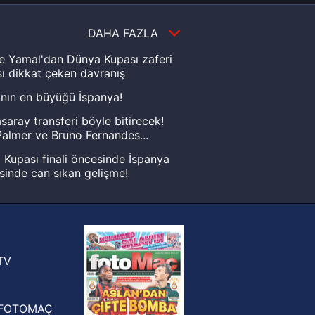
DAHA FAZLA
e Yamal'dan Dünya Kupası zaferi
ı dikkat çeken davranış
nın en büyüğü İspanya!
saray transferi böyle bitirecek!
almer ve Bruno Fernandes...
Kupası finali öncesinde İspanya
sinde can sıkan gelişme!
FIFA Dünya Kupası'nı kazanana
yonluk yüzüğü verilecek
n Crespo, Meksika Ligi
rinden Atlas'ın yeni teknik direktörü
TV
FOTOMAÇ