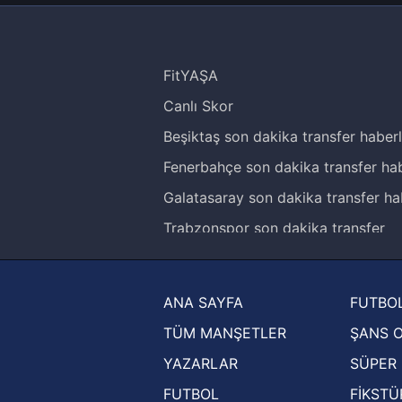
FitYAŞA
Canlı Skor
Beşiktaş son dakika transfer haberl
Fenerbahçe son dakika transfer hab
Galatasaray son dakika transfer ha
Trabzonspor son dakika transfer
haberleri
Trendyol Süper Lig haberleri
ANA SAYFA
FUTBOL
Ziraat Türkiye Kupası haberleri
TÜM MANŞETLER
ŞANS 
UEFA Şampiyonlar Ligi haberleri
YAZARLAR
SÜPER 
UEFA Avrupa Ligi haberleri
FUTBOL
FİKSTÜ
UEFA Konferans Ligi haberleri