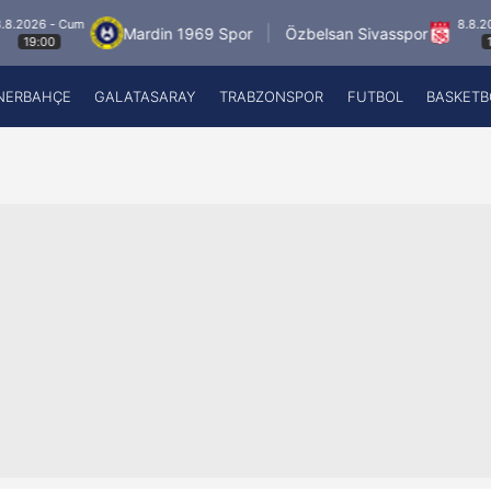
 - Cum
8.8.2026 - Cu
Mardin 1969 Spor
Özbelsan Sivasspor
0
19:00
NERBAHÇE
GALATASARAY
TRABZONSPOR
FUTBOL
BASKETB
Beşiktaş
A
Fenerbahçe
A
Galatasaray
A
Trabzonspor
A
Futbol
A
Basketbol
Ziraat Türkiye Kupası
DİZİ
Diğer Sporlar