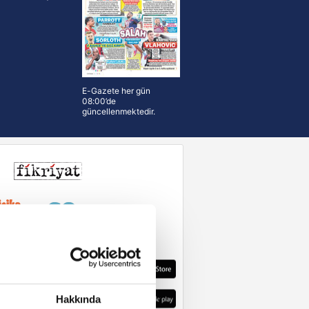
E-Gazete her gün
08:00’de
güncellenmektedir.
Hakkında