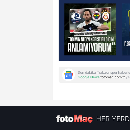
Son dakika Trabzonspor haberle
Google News
fotomac.com.tr
'ye
HER YERD