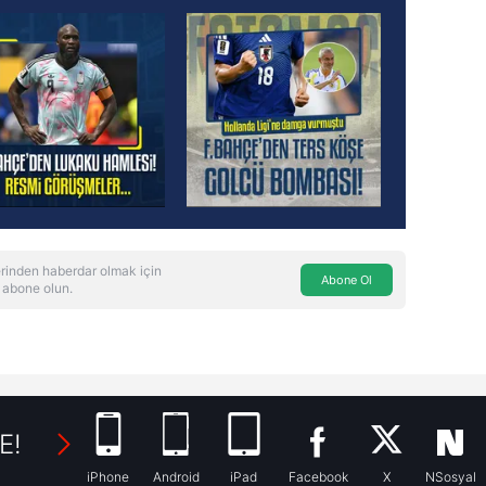
rinden haberdar olmak için
Abone Ol
 abone olun.
E!
iPhone
Android
iPad
Facebook
X
NSosyal