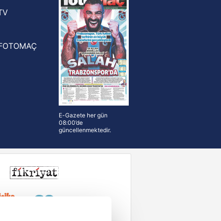
rinden Atlas'ın yeni teknik direktörü
TV
FOTOMAÇ
E-Gazete her gün
08:00’de
güncellenmektedir.