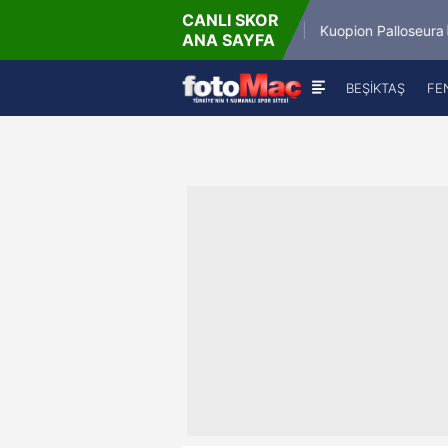
CANLI SKOR
6.8.2026 - Per
6.8.2
Winner Match 12
Kuopion Palloseura
ANA SAYFA
16:00
BEŞİKTAŞ
FE