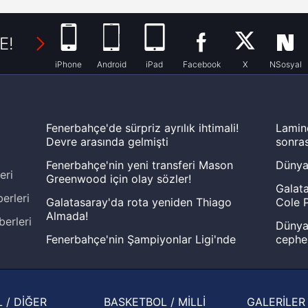
E!
iPhone
Android
iPad
Facebook
X
NSosyal
Fenerbahçe'de sürpriz ayrılık ihtimali!
Lamin
Devre arasında gelmişti
sonras
Fenerbahçe'nin yeni transferi Mason
Dünya
eri
Greenwood için olay sözler!
Galata
erleri
Galatasaray'da rota yeniden Thiago
Cole P
Almada!
berleri
Dünya 
Fenerbahçe'nin Şampiyonlar Ligi'nde
cephe
muhtemel rakibi belli oldu! Gornik
2026 
Zabrze'yi elerlerse...
şampi
İspanya-Arjantin finalinin ardından dış
Herna
 / DİĞER
BASKETBOL / MİLLİ
GALERİLER
basından gündem olan manşetler!