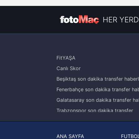
HER YERD
FitYAŞA
Canlı Skor
Beşiktaş son dakika transfer haberl
Fenerbahçe son dakika transfer hab
Galatasaray son dakika transfer ha
Trabzonspor son dakika transfer
haberleri
Trendyol Süper Lig haberleri
ANA SAYFA
FUTBOL
Ziraat Türkiye Kupası haberleri