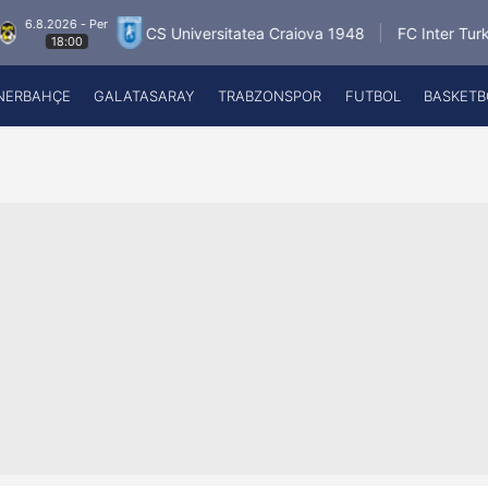
026 - Per
6.
CS Universitatea Craiova 1948
FC Inter Turku
18:00
NERBAHÇE
GALATASARAY
TRABZONSPOR
FUTBOL
BASKETB
Beşiktaş
A
Fenerbahçe
A
Galatasaray
A
Trabzonspor
A
Futbol
A
Basketbol
Ziraat Türkiye Kupası
DİZİ
Diğer Sporlar