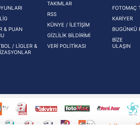
ekiple
TAKIMLAR
OYUNLARI
FOTOMAÇ 
Beşiktaş'ın UEFA Avrupa Ligi'nde 3. Ön
oldu
RSS
Eleme Turu muhtemel rakipleri belli oldu!
LİG
KARİYER
KÜNYE / İLETİŞİM
R & PUAN
BUGÜNKÜ 
MU
GİZLİLİK BİLDİRİMİ
BİZE
BOL / LİGLER &
VERİ POLİTİKASI
ULAŞIN
İZASYONLAR