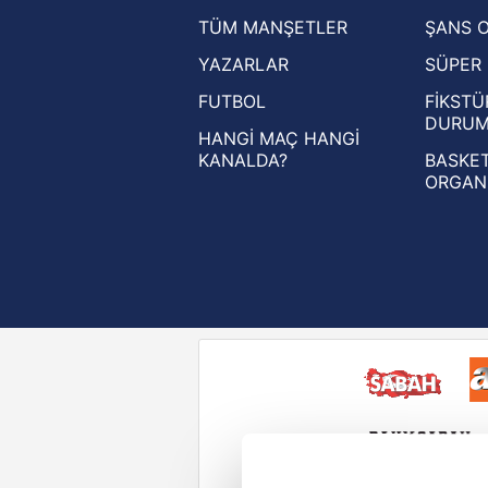
TÜM MANŞETLER
ŞANS 
UEFA Şampiyonlar Ligi haberleri
YAZARLAR
SÜPER 
UEFA Avrupa Ligi haberleri
FUTBOL
FİKSTÜ
UEFA Konferans Ligi haberleri
DURU
HANGİ MAÇ HANGİ
KANALDA?
BASKET
ORGAN
Reddet