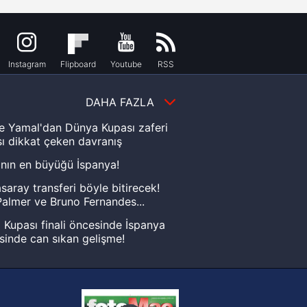
Instagram
Flipboard
Youtube
RSS
DAHA FAZLA
e Yamal'dan Dünya Kupası zaferi
ı dikkat çeken davranış
nın en büyüğü İspanya!
saray transferi böyle bitirecek!
almer ve Bruno Fernandes...
Kupası finali öncesinde İspanya
sinde can sıkan gelişme!
FIFA Dünya Kupası'nı kazanana
yonluk yüzüğü verilecek
n Crespo, Meksika Ligi