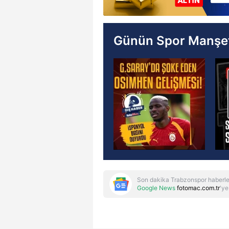
Günün Spor Manşet
Son dakika Trabzonspor haberle
Google News
fotomac.com.tr
'ye