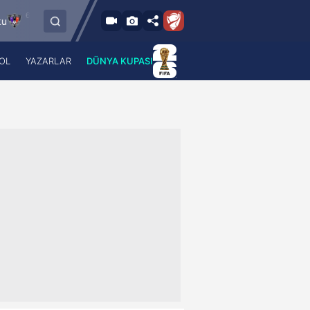
8.2026 - Per
6.8.2026 - Per
FC Vaduz
Jagiellonia Bialystok
18:00
19:00
OL
YAZARLAR
DÜNYA KUPASI
 Haber
A Haber Radyo
 Spor
A Spor Radyo
TV
A News Radio
2TV
Radyo Turkuvaz
para
Turkuvaz Romantik
Turkuvaz Efsane
Vav Tv
Radyo Soft
Radyo Energy
Turkuvaz Anadolu