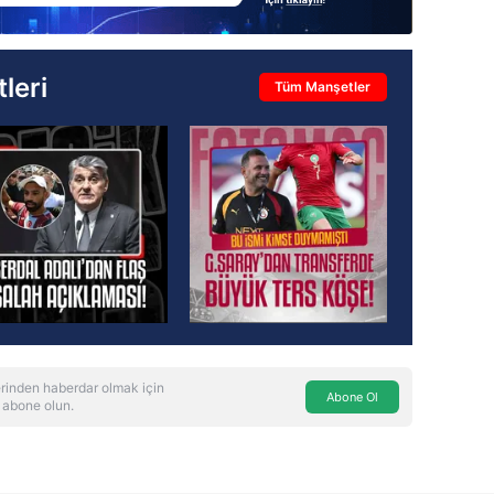
leri
Tüm Manşetler
rinden haberdar olmak için
Abone Ol
 abone olun.