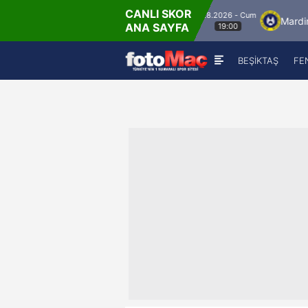
CANLI SKOR
8.8.2026 - Cum
İstanbulspor
Ümraniyespor
Mardin 1969 
ANA SAYFA
19:00
BEŞİKTAŞ
FE