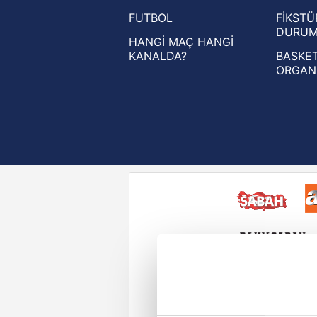
FUTBOL
FİKSTÜ
UEFA Konferans Ligi haberleri
DURU
HANGİ MAÇ HANGİ
KANALDA?
BASKET
ORGAN
Reddet