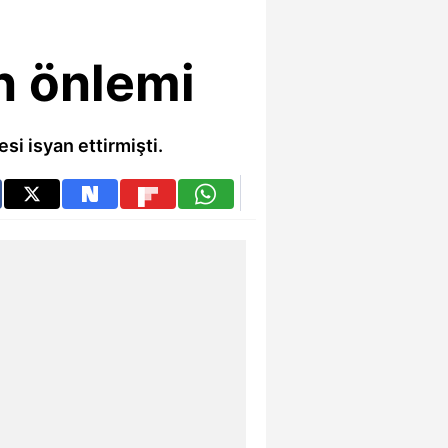
n önlemi
si isyan ettirmişti.