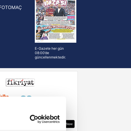
FOTOMAÇ
E-Gazete her gün
08:00’de
güncellenmektedir.