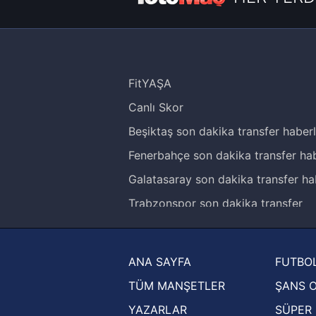
FitYAŞA
Canlı Skor
Beşiktaş son dakika transfer haberl
Fenerbahçe son dakika transfer hab
Galatasaray son dakika transfer ha
Trabzonspor son dakika transfer
haberleri
Trendyol Süper Lig haberleri
ANA SAYFA
FUTBOL
Ziraat Türkiye Kupası haberleri
TÜM MANŞETLER
ŞANS 
UEFA Şampiyonlar Ligi haberleri
YAZARLAR
SÜPER 
UEFA Avrupa Ligi haberleri