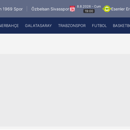
8.8.2026 - Cum
Spor
Özbelsan Sivasspor
Esenler Erokspor
19:00
NERBAHÇE
GALATASARAY
TRABZONSPOR
FUTBOL
BASKETB
Beşiktaş
A
Fenerbahçe
A
Galatasaray
A
Trabzonspor
A
Futbol
A
Basketbol
Ziraat Türkiye Kupası
DİZİ
Diğer Sporlar