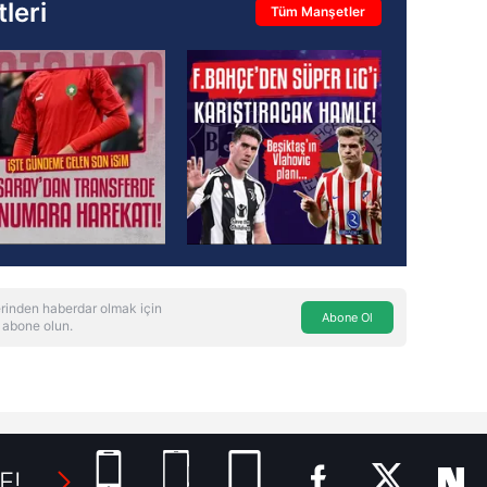
leri
Tüm Manşetler
rinden haberdar olmak için
Abone Ol
 abone olun.
E!