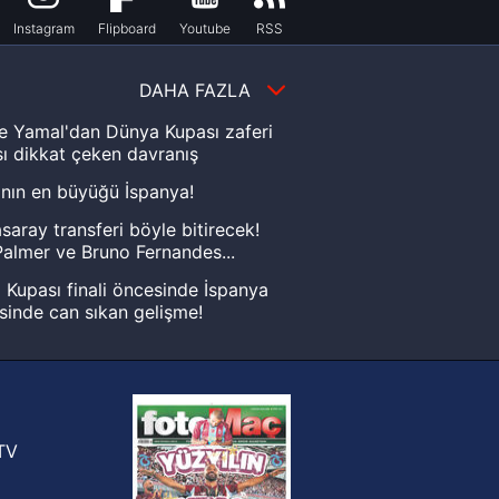
Instagram
Flipboard
Youtube
RSS
DAHA FAZLA
e Yamal'dan Dünya Kupası zaferi
ı dikkat çeken davranış
nın en büyüğü İspanya!
saray transferi böyle bitirecek!
almer ve Bruno Fernandes...
Kupası finali öncesinde İspanya
sinde can sıkan gelişme!
FIFA Dünya Kupası'nı kazanana
yonluk yüzüğü verilecek
n Crespo, Meksika Ligi
rinden Atlas'ın yeni teknik direktörü
TV