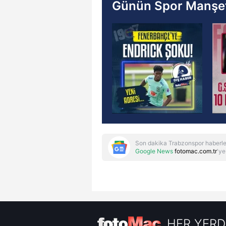
Günün Spor Manşet
Son dakika Trabzonspor haberle
Google News
fotomac.com.tr
'ye
HER YERD