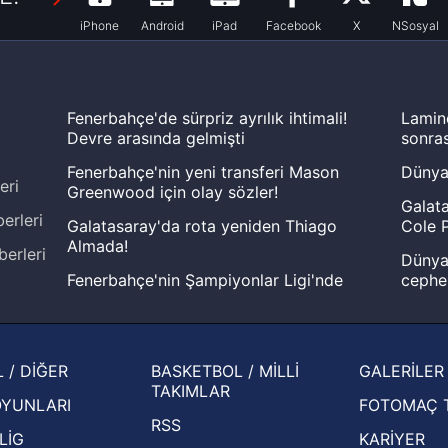
iPhone
Android
iPad
Facebook
X
NSosyal
Fenerbahçe'de sürpriz ayrılık ihtimali!
Lamin
Devre arasında gelmişti
sonras
Fenerbahçe'nin yeni transferi Mason
Dünya
eri
Greenwood için olay sözler!
Galata
erleri
Galatasaray'da rota yeniden Thiago
Cole P
Almada!
berleri
Dünya 
Fenerbahçe'nin Şampiyonlar Ligi'nde
cephe
muhtemel rakibi belli oldu! Gornik
2026 
Zabrze'yi elerlerse...
şampi
İspanya-Arjantin finalinin ardından dış
Herna
 / DİĞER
BASKETBOL / MİLLİ
GALERİLER
basından gündem olan manşetler!
ekiple
TAKIMLAR
OYUNLARI
FOTOMAÇ 
Beşiktaş'ın UEFA Avrupa Ligi'nde 3. Ön
oldu
RSS
Eleme Turu muhtemel rakipleri belli oldu!
LİG
KARİYER