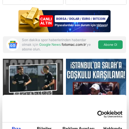
korkusunu açıkladı
maddede tüm detaylar
Takvim'de: Silah
bırakmada tespit ve
teyit MGK'da
Son dakika spor haberlerinden haberdar
olmak için
Google News
fotomac.com.tr
'ye
Abone Ol
abone olun.
Reddet
Rıza
Bilgiler
Reklam Ayarları
Hakkında