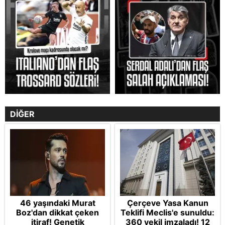
DİĞER
46 yaşındaki Murat
Çerçeve Yasa Kanun
Boz'dan dikkat çeken
Teklifi Meclis'e sunuldu:
itiraf! Genetik
360 vekil imzaladı! 12