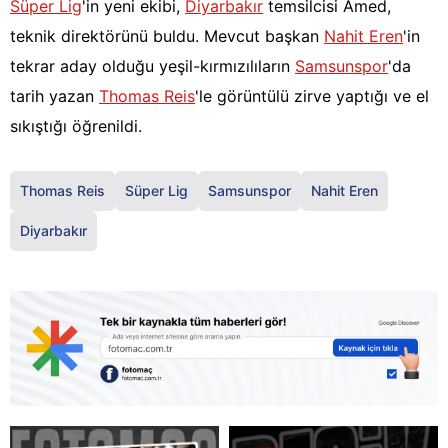
Süper Lig
'in yeni ekibi,
Diyarbakır
temsilcisi Amed,
teknik direktörünü buldu. Mevcut başkan
Nahit Eren
'in
tekrar aday olduğu yeşil-kırmızılıların
Samsunspor
'da
tarih yazan
Thomas Reis
'le görüntülü zirve yaptığı ve el
sıkıştığı öğrenildi.
Thomas Reis
Süper Lig
Samsunspor
Nahit Eren
Diyarbakır