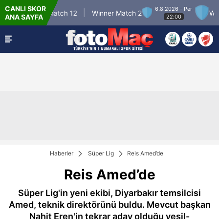
CANLI SKOR
6.8.2026 - Per
Winner Match 12
Winner Match 2
Winne
ANA SAYFA
22:00
Haberler
Süper Lig
Reis Amed’de
Reis Amed’de
Süper Lig'in yeni ekibi, Diyarbakır temsilcisi
Amed, teknik direktörünü buldu. Mevcut başkan
Nahit Eren'in tekrar aday olduğu yeşil-