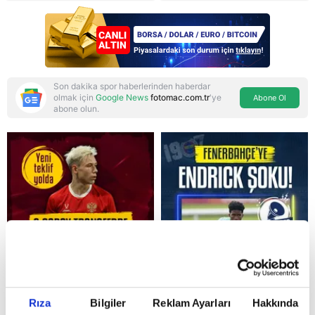
Son dakika spor haberlerinden haberdar
olmak için
Google News
fotomac.com.tr
'ye
Abone Ol
abone olun.
Reddet
Rıza
Bilgiler
Reklam Ayarları
Hakkında