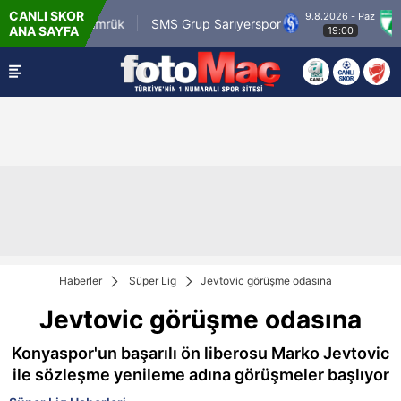
CANLI SKOR
9.8.2026 - Paz
com.tr Karagümrük
SMS Grup Sarıyerspor
Mu
ANA SAYFA
19:00
Haberler
Süper Lig
Jevtovic görüşme odasına
Jevtovic görüşme odasına
Konyaspor'un başarılı ön liberosu Marko Jevtovic
ile sözleşme yenileme adına görüşmeler başlıyor