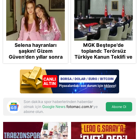
Selena hayranları
MGK Beştepe'de
şaşkın! Gizem
toplandı: Terörsüz
Güven'den yıllar sonra
Türkiye Kanun Teklifi ve
gelen Cansu Demirci
bölgesel güvenlik
itirafı! "Konuşmuyoruz"
başlıkları masada
Son dakika spor haberlerinden haberdar
olmak için
Google News
fotomac.com.tr
'ye
Abone Ol
abone olun.