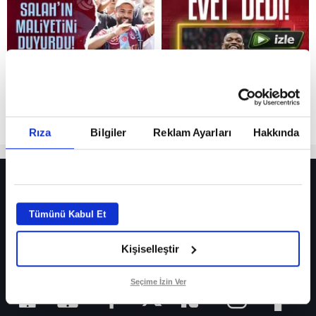
Reddet
Rıza
Bilgiler
Reklam Ayarları
Hakkında
HER YERDE!
Fenerbahçe’de sürpriz ayrılık ihtimali! Devre arasında gelmişti
Tümünü Kabul Et
Fenerbahçe’nin yeni transferi Mason Greenwood için olay sözler!
Kişiselleştir
Galatasaray’da rota yeniden Thiago Almada!
iPhone
Seçime İzin Ver