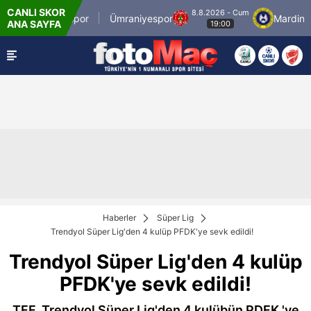
CANLI SKOR
8.8.2026 - Cum
İstanbulspor
Ümraniyespor
Mardin 196
ANA SAYFA
19:00
Haberler
Süper Lig
Trendyol Süper Lig'den 4 kulüp PFDK'ye sevk edildi!
Trendyol Süper Lig'den 4 kulüp
PFDK'ye sevk edildi!
TFF, Trendyol Süper Lig'den 4 kulübün PDFK 'ye