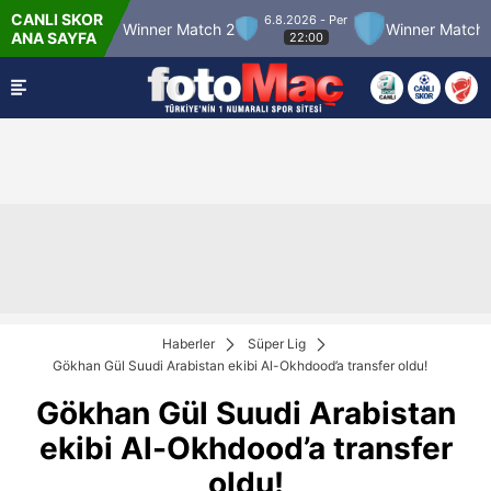
CANLI SKOR
6.8.2026 - Per
Match 12
Winner Match 2
Winner Match 3
ANA SAYFA
22:00
Haberler
Süper Lig
Gökhan Gül Suudi Arabistan ekibi Al-Okhdood’a transfer oldu!
Gökhan Gül Suudi Arabistan
ekibi Al-Okhdood’a transfer
oldu!