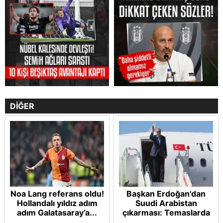
DİĞER
Noa Lang referans oldu!
Başkan Erdoğan'dan
Hollandalı yıldız adım
Suudi Arabistan
adım Galatasaray’a...
çıkarması: Temaslarda
bulunacak