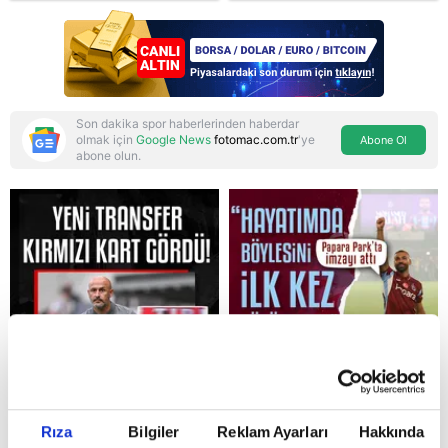
Son dakika spor haberlerinden haberdar
olmak için
Google News
fotomac.com.tr
'ye
Abone Ol
abone olun.
Reddet
Rıza
Bilgiler
Reklam Ayarları
Hakkında