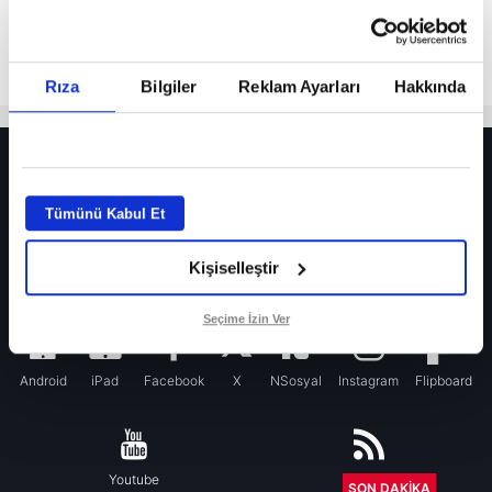
Rıza
Bilgiler
Reklam Ayarları
Hakkında
HER YERDE!
Fenerbahçe’de sürpriz ayrılık ihtimali! Devre arasında gelmişti
Tümünü Kabul Et
Fenerbahçe’nin yeni transferi Mason Greenwood için olay sözler!
Kişiselleştir
Galatasaray’da rota yeniden Thiago Almada!
iPhone
Seçime İzin Ver
Android
iPad
Facebook
X
NSosyal
Instagram
Flipboard
Youtube
RSS
SON DAKİKA