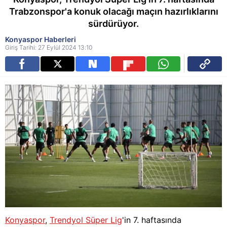
Trabzonspor'a konuk olacağı maçın hazırlıklarını
sürdürüyor.
Konyaspor Haberleri
Giriş Tarihi: 27 Eylül 2024 13:10
Konyaspor
,
Trendyol Süper Lig
'in 7. haftasında