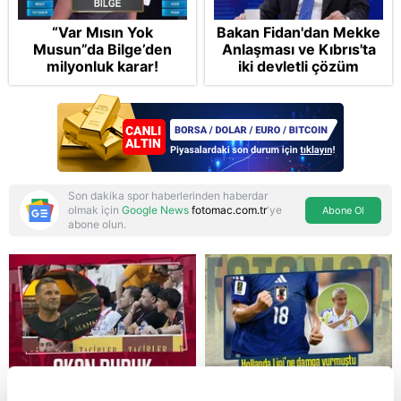
“Var Mısın Yok
Bakan Fidan'dan Mekke
Musun”da Bilge’den
Anlaşması ve Kıbrıs'ta
milyonluk karar!
iki devletli çözüm
mesajı: Bize
saldırmayan hiçbir ülke
hedefimizde değil
Son dakika spor haberlerinden haberdar
olmak için
Google News
fotomac.com.tr
'ye
Abone Ol
abone olun.
Reddet