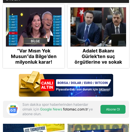
“Var Mısın Yok
Adalet Bakanı
Musun”da Bilge’den
Gürlek'ten suç
milyonluk karar!
örgütlerine ve sokak
çetelerine net mesaj:
"Devlet tepenize
binecek"
Son dakika spor haberlerinden haberdar
olmak için
Google News
fotomac.com.tr
'ye
Abone Ol
abone olun.