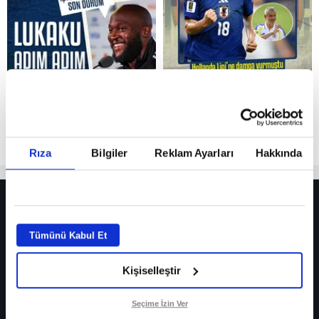
Reddet
Rıza
Bilgiler
Reklam Ayarları
Hakkında
HER YERDE!
Fenerbahçe’de sürpriz ayrılık ihtimali! Devre arasında gelmişti
Tümünü Kabul Et
Fenerbahçe’nin yeni transferi Mason Greenwood için olay sözler!
Kişiselleştir
Galatasaray’da rota yeniden Thiago Almada!
iPhone
Seçime İzin Ver