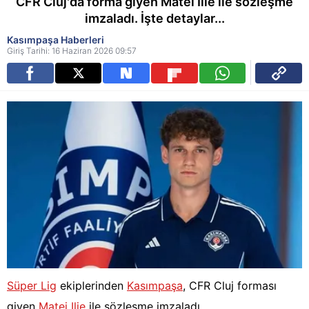
CFR Cluj'da forma giyen Matei Ilie ile sözleşme
imzaladı. İşte detaylar...
Kasımpaşa Haberleri
Giriş Tarihi: 16 Haziran 2026 09:57
Süper Lig
ekiplerinden
Kasımpaşa
, CFR Cluj forması
giyen
Matei Ilie
ile sözleşme imzaladı.