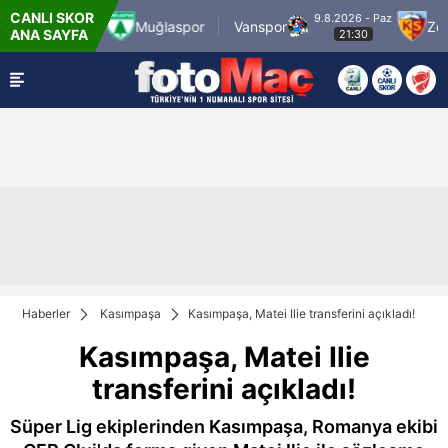
CANLI SKOR
.8.2026 - Paz
9.8.2026 - Paz
Muğlaspor
Vanspor
Zecorne
ANA SAYFA
19:00
21:30
Haberler
Kasımpaşa
Kasımpaşa, Matei Ilie transferini açıkladı!
Kasımpaşa, Matei Ilie
transferini açıkladı!
Süper Lig ekiplerinden Kasımpaşa, Romanya ekibi