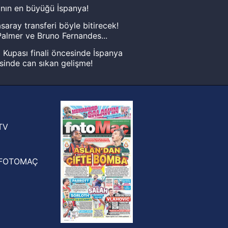
nın en büyüğü İspanya!
saray transferi böyle bitirecek!
almer ve Bruno Fernandes...
Kupası finali öncesinde İspanya
sinde can sıkan gelişme!
FIFA Dünya Kupası'nı kazanana
yonluk yüzüğü verilecek
n Crespo, Meksika Ligi
rinden Atlas'ın yeni teknik direktörü
TV
FOTOMAÇ