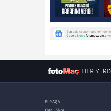
Son dakika spor haberlerinden h
Google News
fotomac.com.tr
'ye
HER YERD
FitYAŞA
Canlı Skor