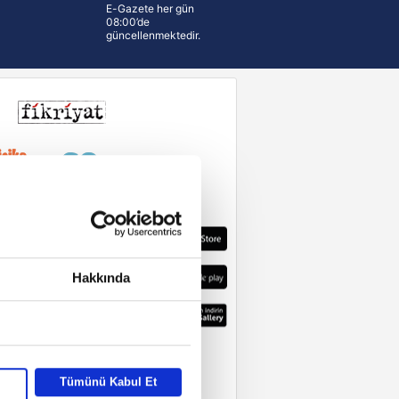
E-Gazete her gün
08:00’de
güncellenmektedir.
Hakkında
Tümünü Kabul Et