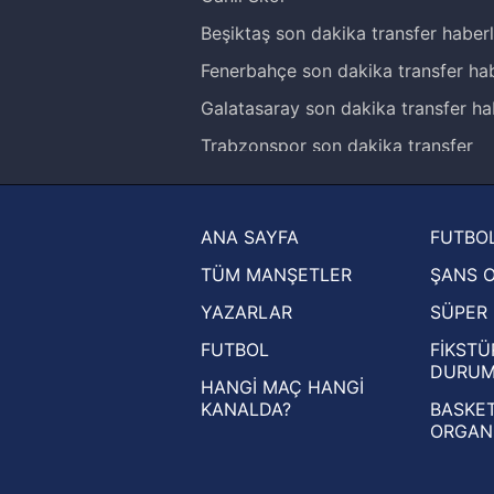
Beşiktaş son dakika transfer haberl
Fenerbahçe son dakika transfer hab
Galatasaray son dakika transfer ha
Trabzonspor son dakika transfer
haberleri
Trendyol Süper Lig haberleri
ANA SAYFA
FUTBOL
Ziraat Türkiye Kupası haberleri
TÜM MANŞETLER
ŞANS 
UEFA Şampiyonlar Ligi haberleri
YAZARLAR
SÜPER 
UEFA Avrupa Ligi haberleri
FUTBOL
FİKSTÜ
UEFA Konferans Ligi haberleri
DURU
HANGİ MAÇ HANGİ
KANALDA?
BASKET
ORGAN