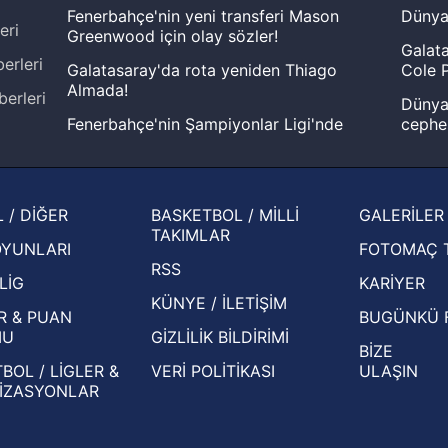
Fenerbahçe'nin yeni transferi Mason
Dünya
eri
Greenwood için olay sözler!
Galata
erleri
Galatasaray'da rota yeniden Thiago
Cole P
Almada!
berleri
Dünya 
Fenerbahçe'nin Şampiyonlar Ligi'nde
cephe
muhtemel rakibi belli oldu! Gornik
2026 
Zabrze'yi elerlerse...
şampi
İspanya-Arjantin finalinin ardından dış
Herna
 / DİĞER
BASKETBOL / MİLLİ
GALERİLER
basından gündem olan manşetler!
ekiple
TAKIMLAR
OYUNLARI
FOTOMAÇ 
Beşiktaş'ın UEFA Avrupa Ligi'nde 3. Ön
oldu
RSS
Eleme Turu muhtemel rakipleri belli oldu!
LİG
KARİYER
KÜNYE / İLETİŞİM
R & PUAN
BUGÜNKÜ 
MU
GİZLİLİK BİLDİRİMİ
BİZE
BOL / LİGLER &
VERİ POLİTİKASI
ULAŞIN
İZASYONLAR