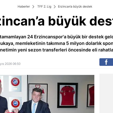
Haberler
TFF 2. Lig
Erzincan’a büyük destek
zincan’a büyük des
tamamlayan 24 Erzincanspor'a büyük bir destek geldi.
lukaya, memleketinin takımına 5 milyon dolarlık spo
netimin yeni sezon transferleri öncesinde eli rahatla
ayıs 2026 06:50