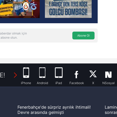
aberdar olmak için
Abone Ol
 abone olun.
E!
iPhone
Android
iPad
Facebook
X
NSosyal
Fenerbahçe'de sürpriz ayrılık ihtimali!
Lamin
Devre arasında gelmişti
sonras