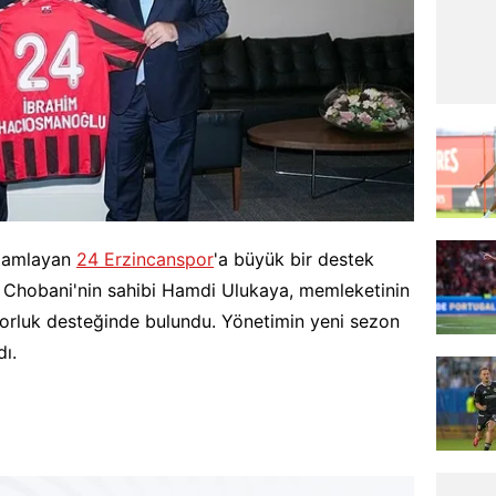
amamlayan
24 Erzincanspor
'a büyük bir destek
 ve Chobani'nin sahibi Hamdi Ulukaya, memleketinin
sorluk desteğinde bulundu. Yönetimin yeni sezon
dı.