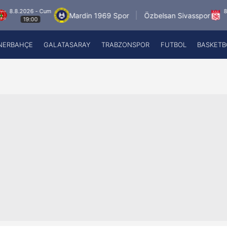
2026 - Cum
8.8.2026 
Mardin 1969 Spor
Özbelsan Sivasspor
19:00
19:0
NERBAHÇE
GALATASARAY
TRABZONSPOR
FUTBOL
BASKETB
Beşiktaş
A
Fenerbahçe
A
Galatasaray
A
Trabzonspor
A
Futbol
A
Basketbol
Ziraat Türkiye Kupası
DİZİ
Diğer Sporlar