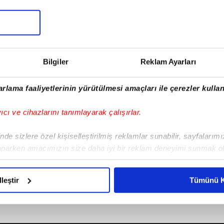
Bilgiler
Reklam Ayarları
rlama faaliyetlerinin yürütülmesi amaçları ile çerezler kullan
yıcı ve cihazlarını tanımlayarak çalışırlar.
de sizlere özel kişiselleştirilmiş reklamlar sunabilir, sayfalarım
aparken amacımızın size daha iyi bir reklam deneyimi sunmak ol
imizden gelen çabayı gösterdiğimizi ve bu noktada, reklamların ma
olduğunu sizlere hatırlatmak isteriz.
lleştir
Tümünü K
çerezlere izin vermedikleri takdirde, kullanıcılara hedefli reklaml
abilmek için İnternet Sitemizde kendimize ve üçüncü kişilere ait 