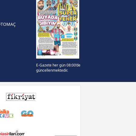
rinden Atlas'ın yeni teknik
örü oldu
OTOMAÇ
E-Gazete her gün 08:00’de
güncellenmektedir.