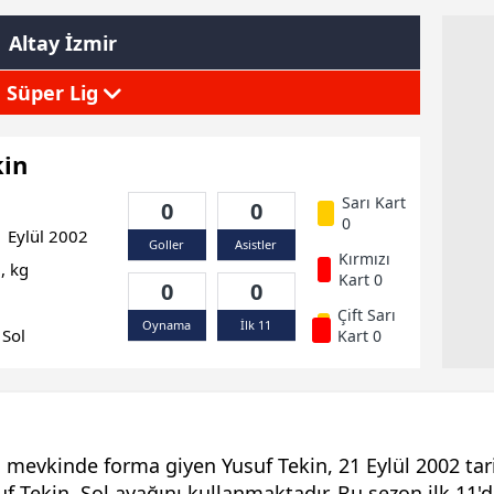
Altay İzmir
Süper Lig
kin
Sarı Kart
0
0
0
 Eylül 2002
Goller
Asistler
Kırmızı
, kg
Kart 0
0
0
Çift Sarı
Oynama
İlk 11
Sol
Kart 0
 mevkinde forma giyen Yusuf Tekin, 21 Eylül 2002 tar
f Tekin, Sol ayağını kullanmaktadır. Bu sezon ilk 11'