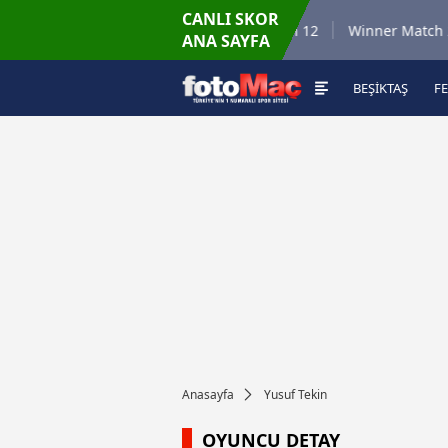
CANLI SKOR
6.8.2026 - Per
6.8
 35
Winner Match 12
Winner Match 2
ANA SAYFA
16:00
BEŞİKTAŞ
F
Anasayfa
Yusuf Tekin
OYUNCU DETAY