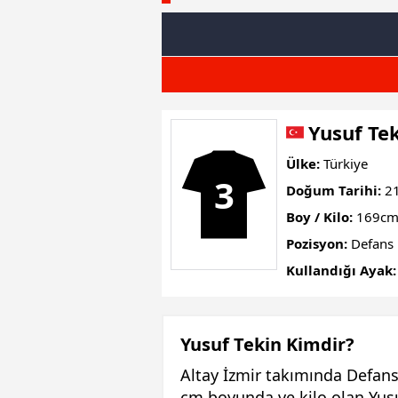
Yusuf Te
Ülke:
Türkiye
3
Doğum Tarihi:
21
Boy / Kilo:
169cm
Pozisyon:
Defans
Kullandığı Ayak:
Yusuf Tekin Kimdir?
Altay İzmir takımında Defans
cm boyunda ve kilo olan Yusu