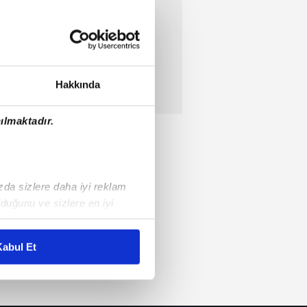
Hakkında
ılmaktadır.
ızda sizlere daha iyi reklam
duğunu ve sizlere en iyi
liyetlerimizi karşılamak
abul Et
ar gösterilmeyecektir."
çerezler kullanılmaktadır. Bu