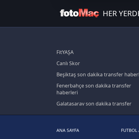
çerezler vasıtasıyla çeşitli kiş
HER YERD
amacıyla kullanılmaktadır. Diğer
reklam/pazarlama faaliyetlerinin
Çerezlere ilişkin tercihlerinizi 
butonuna tıklayabilir,
Çerez Bi
FitYAŞA
6698 sayılı Kişisel Verilerin 
Canlı Skor
mevzuata uygun olarak kullanılan
Beşiktaş son dakika transfer haberl
Fenerbahçe son dakika transfer
haberleri
Galatasaray son dakika transfer
haberleri
Trabzonspor son dakika transfer
haberleri
ANA SAYFA
FUTBOL 