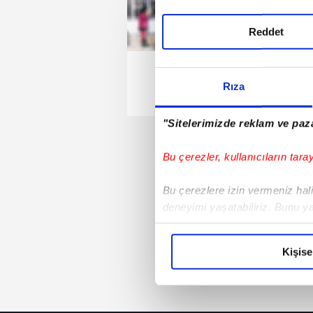
Reddet
Rıza
"Sitelerimizde reklam ve paza
Bu çerezler, kullanıcıların tara
Bu çerezlere izin vermeniz halin
deneyimi yaşatabiliriz. Bunu y
içerikleri sunabilmek adına el
noktasında tek gelir kalemimiz 
Kişise
Her halükârda, kullanıcılar, bu 
Sizlere daha iyi bir hizmet sun