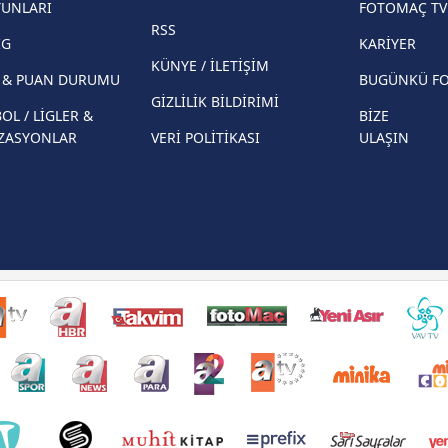
YUNLARI
FOTOMAÇ TV
ekiple
RSS
Beşiktaş'ın UEFA Avrupa Ligi'nde 3. Ön
direkt
İG
KARİYER
Eleme Turu muhtemel rakipleri belli oldu!
KÜNYE / İLETİŞİM
R & PUAN DURUMU
BUGÜNKÜ F
GİZLİLİK BİLDİRİMİ
OL / LİGLER &
BİZE
ZASYONLAR
VERİ POLİTİKASI
ULAŞIN