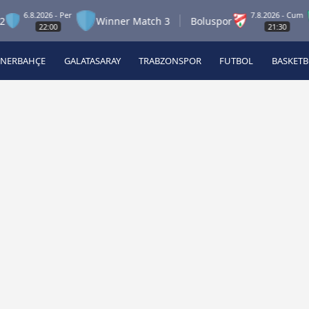
.2026 - Per
7.8.2026 - Cum
Winner Match 3
Boluspor
Man
22:00
21:30
ENERBAHÇE
GALATASARAY
TRABZONSPOR
FUTBOL
BASKET
Beşiktaş
A
Fenerbahçe
A
Galatasaray
A
Trabzonspor
A
Futbol
A
Basketbol
Ziraat Türkiye Kupası
DİZİ
Diğer Sporlar