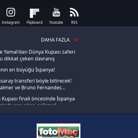
u hizmetlerinin sunulması
i ve sizlere yönelik
nılacaktır.
Instagram
Flipboard
Youtube
RSS
kin detaylı bilgi için Ayarlar
DAHA FAZLA
e Yamal'dan Dünya Kupası zaferi
ak ve sitemizde ilgili
ı dikkat çeken davranış
nın en büyüğü İspanya!
saray transferi böyle bitirecek!
almer ve Bruno Fernandes...
Kupası finali öncesinde İspanya
sinde can sıkan gelişme!
FIFA Dünya Kupası'nı kazanana
yonluk yüzüğü verilecek
n Crespo, Meksika Ligi