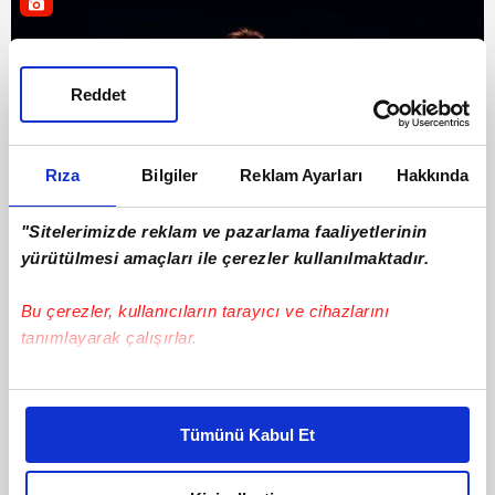
Reddet
Rıza
Bilgiler
Reklam Ayarları
Hakkında
"Sitelerimizde reklam ve pazarlama faaliyetlerinin
yürütülmesi amaçları ile çerezler kullanılmaktadır.
Futbol
26 Haziran 2026 | Cuma
Bu çerezler, kullanıcıların tarayıcı ve cihazlarını
tanımlayarak çalışırlar.
Bu çerezlere izin vermeniz halinde sizlere özel
kişiselleştirilmiş reklamlar sunabilir, sayfalarımızda sizlere
Tümünü Kabul Et
daha iyi reklam deneyimi yaşatabiliriz. Bunu yaparken
amacımızın size daha iyi bir reklam deneyimi sunmak