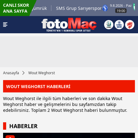
CANLI SKOR
9.8.2026 - Paz
rli.com.tr Karagümrük
SMS Grup Sarıyerspor
ANA SAYFA
19:00
Anasayfa
Wout Weghorst
WOUT WEGHORST HABERLERİ
Wout Weghorst ile ilgili tüm haberleri ve son dakika Wout
Weghorst haber ve gelişmelerini bu sayfamızdan takip
edebilirsiniz. Toplam 2 Wout Weghorst haberi bulunmuştur.
HABERLER