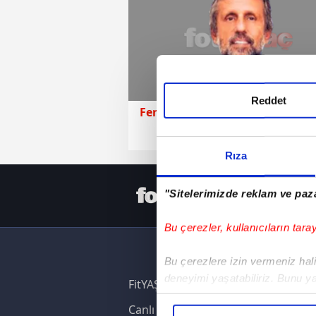
Reddet
Fenerbahçe
30 Nisan 2026 | Pe
Rıza
HER YERD
"Sitelerimizde reklam ve paza
Bu çerezler, kullanıcıların tara
Bu çerezlere izin vermeniz halin
deneyimi yaşatabiliriz. Bunu y
FitYAŞA
içerikleri sunabilmek adına el
Canlı Skor
noktasında tek gelir kalemimiz 