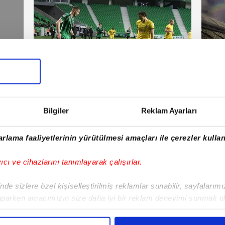
TFF 1.Lig
TFF 
rşembe
03 Nisan 2026 | Cuma
Bilgiler
Reklam Ayarları
E!
rlama faaliyetlerinin yürütülmesi amaçları ile çerezler kullan
iPhone
Android
iPad
Facebook
X
NSosyal
yıcı ve cihazlarını tanımlayarak çalışırlar.
de sizlere özel kişiselleştirilmiş reklamlar sunabilir, sayfalarım
aparken amacımızın size daha iyi bir reklam deneyimi sunmak ol
Fenerbahçe'de sürpriz ayrılık ihtimali!
Lamin
imizden gelen çabayı gösterdiğimizi ve bu noktada, reklamların ma
Devre arasında gelmişti
sonras
olduğunu sizlere hatırlatmak isteriz.