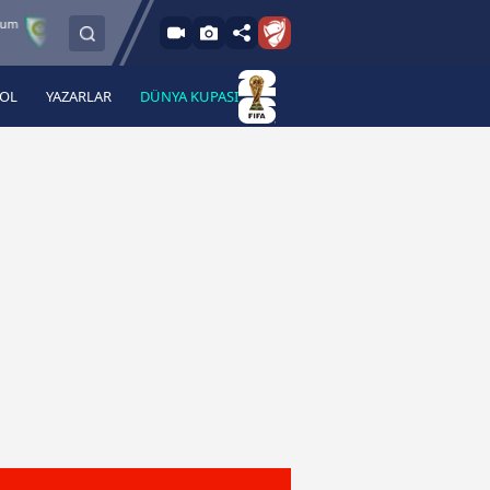
8.8.2026 - Cum
Manisa FK
Bandırmaspor
İstanbulspor
17:00
BOL
YAZARLAR
DÜNYA KUPASI
 Haber
A Haber Radyo
 Spor
A Spor Radyo
TV
A News Radio
2TV
Radyo Turkuvaz
para
Turkuvaz Romantik
Turkuvaz Efsane
Vav Tv
Radyo Soft
Radyo Energy
Turkuvaz Anadolu