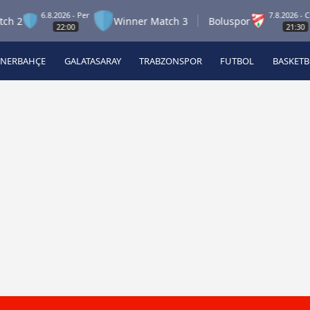
6.8.2026 - Per
7.8.2026 - Cum
Winner Match 3
Boluspor
22:00
21:30
ENERBAHÇE
GALATASARAY
TRABZONSPOR
FUTBOL
BASKET
Beşiktaş
A
Fenerbahçe
A
Galatasaray
A
Trabzonspor
A
Futbol
A
Basketbol
Ziraat Türkiye Kupası
DİZİ
Diğer Sporlar