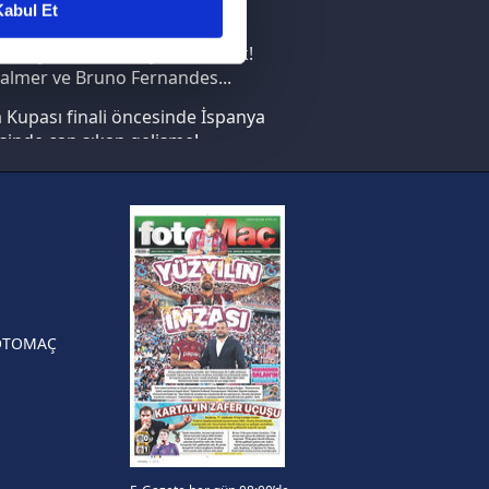
abul Et
nın en büyüğü İspanya!
ar gösterilmeyecektir."
saray transferi böyle bitirecek!
almer ve Bruno Fernandes...
çerezler kullanılmaktadır. Bu
Kupası finali öncesinde İspanya
u hizmetlerinin sunulması
sinde can sıkan gelişme!
i ve sizlere yönelik
nılacaktır.
FIFA Dünya Kupası'nı kazanana
yonluk yüzüğü verilecek
kin detaylı bilgi için Ayarlar
n Crespo, Meksika Ligi
rinden Atlas'ın yeni teknik
örü oldu
ak ve sitemizde ilgili
OTOMAÇ