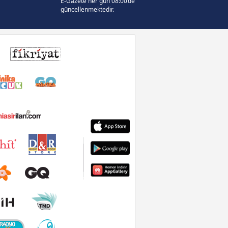
E-Gazete her gün 08:00’de
güncellenmektedir.