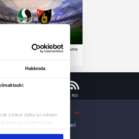
1.Lig
03 Nisan 2026 | Cuma
Hakkında
ılmaktadır.
Instagram
Flipboard
Youtube
RSS
DAHA FAZLA
ızda sizlere daha iyi reklam
duğunu ve sizlere en iyi
e Yamal'dan Dünya Kupası zaferi
liyetlerimizi karşılamak
ı dikkat çeken davranış