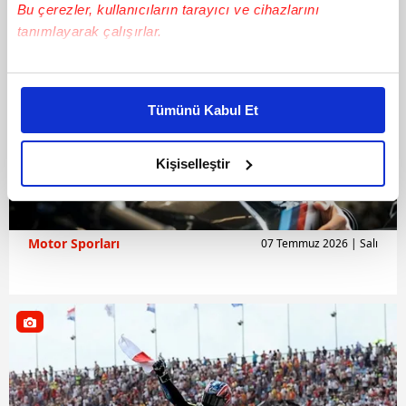
Bu çerezler, kullanıcıların tarayıcı ve cihazlarını
tanımlayarak çalışırlar.
Bu çerezlere izin vermeniz halinde sizlere özel
kişiselleştirilmiş reklamlar sunabilir, sayfalarımızda sizlere
Tümünü Kabul Et
daha iyi reklam deneyimi yaşatabiliriz. Bunu yaparken
amacımızın size daha iyi bir reklam deneyimi sunmak
olduğunu ve sizlere en iyi içerikleri sunabilmek adına
Kişiselleştir
elimizden gelen çabayı gösterdiğimizi ve bu noktada,
reklamların maliyetlerimizi karşılamak noktasında tek gelir
kalemimiz olduğunu sizlere hatırlatmak isteriz.
Motor Sporları
07 Temmuz 2026 | Salı
Her halükârda, kullanıcılar, bu çerezlere izin vermedikleri
takdirde, kullanıcılara hedefli reklamlar
gösterilmeyecektir."
Sizlere daha iyi bir hizmet sunabilmek için İnternet
Sitemizde kendimize ve üçüncü kişilere ait çerezler
kullanılmaktadır. Bu çerezler vasıtasıyla çeşitli kişisel