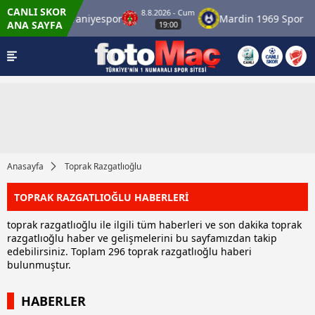
CANLI SKOR
8.8.2026 - Cum
spor
Ümraniyespor
Mardin 1969 Spor
Ö
ANA SAYFA
19:00
Anasayfa
Toprak Razgatlıoğlu
TOPRAK RAZGATLIOĞLU HABERLERİ
toprak razgatlıoğlu ile ilgili tüm haberleri ve son dakika toprak
razgatlıoğlu haber ve gelişmelerini bu sayfamızdan takip
edebilirsiniz. Toplam 296 toprak razgatlıoğlu haberi
bulunmuştur.
HABERLER