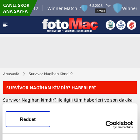
CANLI SKOR
6.8.2026 - Per
Winner Match 12
Winner Match 2
Winner M
ANA SAYFA
22:00
Anasayfa
Survivor Nagihan Kimdir?
SURVİVOR NAGİHAN KİMDİR? HABERLERİ
Survivor Nagihan kimdir? ile ilgili tüm haberleri ve son dakika
Survivor Nagihan kimdir? haber ve gelişmelerini bu
sayfamızdan takip edebilirsiniz. Toplam 1 Survivor Nagihan
kimdir? haberi bulunmuştur.
Reddet
HABERLER