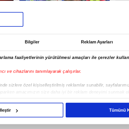
Bilgiler
Reklam Ayarları
rlama faaliyetlerinin yürütülmesi amaçları ile çerezler kullan
yıcı ve cihazlarını tanımlayarak çalışırlar.
de sizlere özel kişiselleştirilmiş reklamlar sunabilir, sayfalarım
aparken amacımızın size daha iyi bir reklam deneyimi sunmak ol
imizden gelen çabayı gösterdiğimizi ve bu noktada, reklamların ma
olduğunu sizlere hatırlatmak isteriz.
lleştir
Tümünü K
çerezlere izin vermedikleri takdirde, kullanıcılara hedefli reklaml