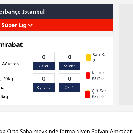
erbahçe İstanbul
Süper Lig
Amrabat
Sarı Kart
0
0
0
 Ağustos
Goller
Asistler
Kırmızı
0
0
, 70kg
Kart 0
ha
Oynama
İlk 11
Çift Sarı
Sağ
Kart 0
da Orta Saha mevkinde forma giyen Sofyan Amrabat,