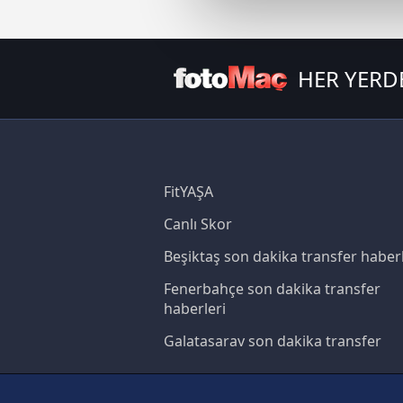
Sizlere daha iyi bir hizmet sun
çerezler vasıtasıyla çeşitli kiş
amacıyla kullanılmaktadır. Diğer
HER YERD
reklam/pazarlama faaliyetlerinin
Çerezlere ilişkin tercihlerinizi 
butonuna tıklayabilir,
Çerez Bi
6698 sayılı Kişisel Verilerin 
FitYAŞA
mevzuata uygun olarak kullanılan
Canlı Skor
Beşiktaş son dakika transfer haberl
Fenerbahçe son dakika transfer
haberleri
Galatasaray son dakika transfer
haberleri
Trabzonspor son dakika transfer