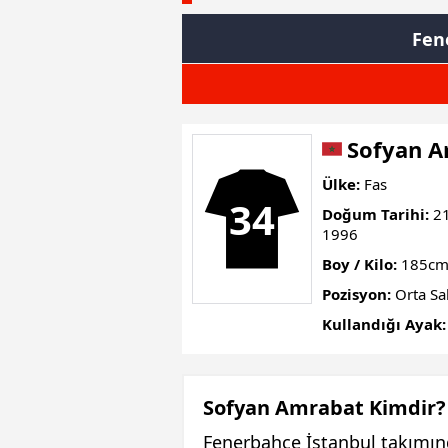
Fen
Sofyan 
Ülke:
Fas
34
Doğum Tarihi:
21
1996
Boy / Kilo:
185cm
Pozisyon:
Orta Sa
Kullandığı Ayak:
Sofyan Amrabat Kimdir?
Fenerbahçe İstanbul takımın