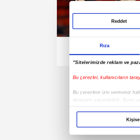
Reddet
Rıza
"Sitelerimizde reklam ve paza
Bu çerezler, kullanıcıların tara
Bu çerezlere izin vermeniz halin
deneyimi yaşatabiliriz. Bunu y
içerikleri sunabilmek adına el
noktasında tek gelir kalemimiz 
Kişise
Her halükârda, kullanıcılar, bu 