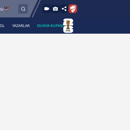
6.8.2026 - Per
6.8.2026 - Per
FC Vaduz
Jagiellonia Bialystok
18:00
19:00
BOL
YAZARLAR
DÜNYA KUPASI
 Haber
A Haber Radyo
 Spor
A Spor Radyo
TV
A News Radio
2TV
Radyo Turkuvaz
para
Turkuvaz Romantik
Turkuvaz Efsane
Vav Tv
Radyo Soft
Radyo Energy
Turkuvaz Anadolu