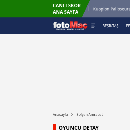
CANLI SKOR
6.8.2026 - Per
6
5
Winner Match 12
Kuopion Palloseura
ANA SAYFA
16:00
BEŞİKTAŞ
F
Anasayfa
Sofyan Amrabat
OYUNCU DETAY