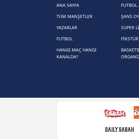
haberleri
ANA SAYFA
FUTBOL 
Trendyol Süper Lig haberleri
TÜM MANŞETLER
ŞANS O
Ziraat Türkiye Kupası haberleri
YAZARLAR
SÜPER L
UEFA Şampiyonlar Ligi haberleri
FUTBOL
FİKSTÜ
UEFA Avrupa Ligi haberleri
HANGİ MAÇ HANGİ
BASKETB
KANALDA?
ORGANİ
UEFA Konferans Ligi haberleri