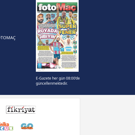
n Crespo, Meksika Ligi
rinden Atlas'ın yeni teknik
örü oldu
OTOMAÇ
E-Gazete her gün 08:00’de
güncellenmektedir.