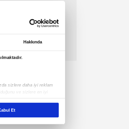
Hakkında
ılmaktadır.
ızda sizlere daha iyi reklam
duğunu ve sizlere en iyi
liyetlerimizi karşılamak
abul Et
ar gösterilmeyecektir."