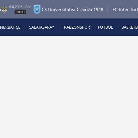
.8.2026 - Per
CS Universitatea Craiova 1948
FC Inter Turku
18:00
ENERBAHÇE
GALATASARAY
TRABZONSPOR
FUTBOL
BASKET
Beşiktaş
A
Fenerbahçe
A
Galatasaray
A
Trabzonspor
A
Futbol
A
Basketbol
Ziraat Türkiye Kupası
DİZİ
Diğer Sporlar