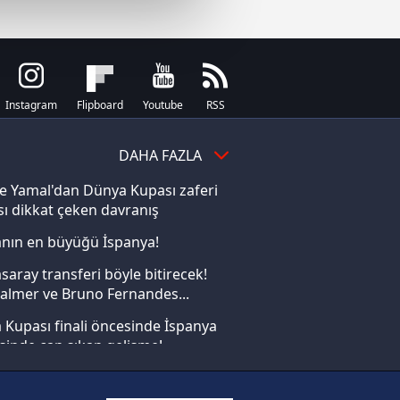
çerezler kullanılmaktadır. Bu
u hizmetlerinin sunulması
i ve sizlere yönelik
nılacaktır.
Instagram
Flipboard
Youtube
RSS
kin detaylı bilgi için Ayarlar
DAHA FAZLA
ak ve sitemizde ilgili
e Yamal'dan Dünya Kupası zaferi
ı dikkat çeken davranış
nın en büyüğü İspanya!
saray transferi böyle bitirecek!
almer ve Bruno Fernandes...
Kupası finali öncesinde İspanya
sinde can sıkan gelişme!
FIFA Dünya Kupası'nı kazanana
yonluk yüzüğü verilecek