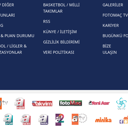
/ DİĞER
BASKETBOL / MİLLİ
GALERİLER
İspanya-Arjantin finalinin ardından dış
Herna
TAKIMLAR
basından gündem olan manşetler!
YUNLARI
FOTOMAÇ TV
ekiple
RSS
Beşiktaş'ın UEFA Avrupa Ligi'nde 3. Ön
direkt
İG
KARİYER
Eleme Turu muhtemel rakipleri belli oldu!
KÜNYE / İLETİŞİM
R & PUAN DURUMU
BUGÜNKÜ F
GİZLİLİK BİLDİRİMİ
OL / LİGLER &
BİZE
ZASYONLAR
VERİ POLİTİKASI
ULAŞIN