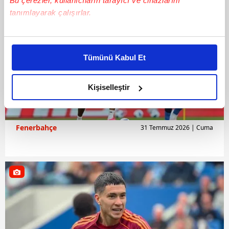
Bu çerezler, kullanıcıların tarayıcı ve cihazlarını
tanımlayarak çalışırlar.
Bu çerezlere izin vermeniz halinde sizlere özel
kişiselleştirilmiş reklamlar sunabilir, sayfalarımızda sizlere
Tümünü Kabul Et
daha iyi reklam deneyimi yaşatabiliriz. Bunu yaparken
amacımızın size daha iyi bir reklam deneyimi sunmak
olduğunu ve sizlere en iyi içerikleri sunabilmek adına
Kişiselleştir
elimizden gelen çabayı gösterdiğimizi ve bu noktada,
reklamların maliyetlerimizi karşılamak noktasında tek gelir
kalemimiz olduğunu sizlere hatırlatmak isteriz.
Fenerbahçe
31 Temmuz 2026 | Cuma
Her halükârda, kullanıcılar, bu çerezlere izin vermedikleri
takdirde, kullanıcılara hedefli reklamlar
gösterilmeyecektir."
Sizlere daha iyi bir hizmet sunabilmek için İnternet
Sitemizde kendimize ve üçüncü kişilere ait çerezler
kullanılmaktadır. Bu çerezler vasıtasıyla çeşitli kişisel