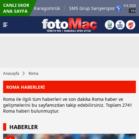
CANLI SKOR
9.8.2026 - Paz
sirli.com.tr Karagümrük
SMS Grup Sarıyerspor
ANA SAYFA
19:00
Anasayfa
Roma
ROMA HABERLERİ
Roma ile ilgili tüm haberleri ve son dakika Roma haber ve
gelişmelerini bu sayfamızdan takip edebilirsiniz. Toplam 2741
Roma haberi bulunmuştur.
HABERLER