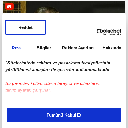
Reddet
Rıza
Bilgiler
Reklam Ayarları
Hakkında
"Sitelerimizde reklam ve pazarlama faaliyetlerinin
yürütülmesi amaçları ile çerezler kullanılmaktadır.
Tenis
15 Mayıs 2026 | Cuma
Bu çerezler, kullanıcıların tarayıcı ve cihazlarını
tanımlayarak çalışırlar.
Bu çerezlere izin vermeniz halinde sizlere özel
kişiselleştirilmiş reklamlar sunabilir, sayfalarımızda sizlere
Tümünü Kabul Et
daha iyi reklam deneyimi yaşatabiliriz. Bunu yaparken
amacımızın size daha iyi bir reklam deneyimi sunmak