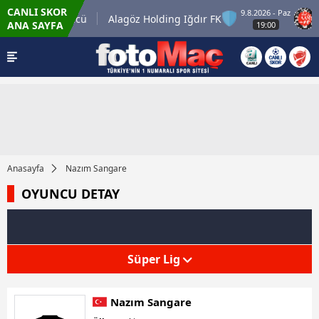
CANLI SKOR
9.8.2026 - Paz
Keçiörengücü
Alagöz Holding Iğdır FK
Mi
ANA SAYFA
19:00
Anasayfa
Nazım Sangare
OYUNCU DETAY
Süper Lig
Nazım Sangare