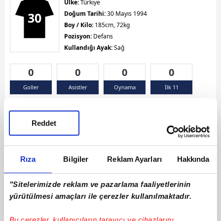
Ülke:
Türkiye
30
Doğum Tarihi:
30 Mayıs 1994
Boy / Kilo:
185cm, 72kg
Pozisyon:
Defans
Kullandığı Ayak:
Sağ
0
0
0
0
Goller
Asistler
Oynama
İlk 11
Sarı Kart 0
Kırmızı Kart 0
Çift Sarı Kart 0
Reddet
Rıza
Bilgiler
Reklam Ayarları
Hakkında
"Sitelerimizde reklam ve pazarlama faaliyetlerinin
yürütülmesi amaçları ile çerezler kullanılmaktadır.
Bu çerezler, kullanıcıların tarayıcı ve cihazlarını