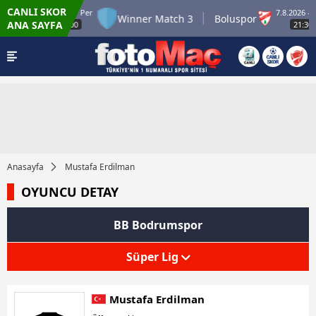
CANLI SKOR
6.8.2026 - Per
7.8.2026 - C
ch 2
Winner Match 3
Boluspor
ANA SAYFA
22:00
21:30
Anasayfa
Mustafa Erdilman
OYUNCU DETAY
BB Bodrumspor
Süper Lig
Mustafa Erdilman