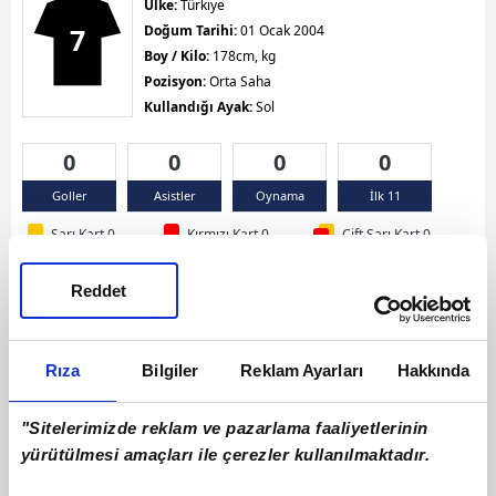
Ülke:
Türkiye
7
Doğum Tarihi:
01 Ocak 2004
Boy / Kilo:
178cm, kg
Pozisyon:
Orta Saha
Kullandığı Ayak:
Sol
0
0
0
0
Goller
Asistler
Oynama
İlk 11
Sarı Kart 0
Kırmızı Kart 0
Çift Sarı Kart 0
Reddet
Rıza
Bilgiler
Reklam Ayarları
Hakkında
"Sitelerimizde reklam ve pazarlama faaliyetlerinin
yürütülmesi amaçları ile çerezler kullanılmaktadır.