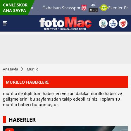
CANLI SKOR
40'
in 1969 Spor
Özbelsan Sivasspor
Esenler Eroksp
ANA SAYFA
0
-
0
Anasayfa
Murillo
MURİLLO HABERLERİ
murillo ile ilgili tüm haberleri ve son dakika murillo haber ve
gelişmelerini bu sayfamızdan takip edebilirsiniz. Toplam 10
murillo haberi bulunmuştur.
HABERLER