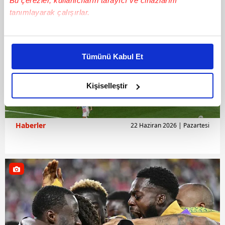
Bu çerezler, kullanıcıların tarayıcı ve cihazlarını
tanımlayarak çalışırlar.
Bu çerezlere izin vermeniz halinde sizlere özel
kişiselleştirilmiş reklamlar sunabilir, sayfalarımızda sizlere
Tümünü Kabul Et
daha iyi reklam deneyimi yaşatabiliriz. Bunu yaparken
amacımızın size daha iyi bir reklam deneyimi sunmak
olduğunu ve sizlere en iyi içerikleri sunabilmek adına
Kişiselleştir
elimizden gelen çabayı gösterdiğimizi ve bu noktada,
reklamların maliyetlerimizi karşılamak noktasında tek gelir
kalemimiz olduğunu sizlere hatırlatmak isteriz.
Haberler
22 Haziran 2026 | Pazartesi
Her halükârda, kullanıcılar, bu çerezlere izin vermedikleri
takdirde, kullanıcılara hedefli reklamlar
gösterilmeyecektir."
Sizlere daha iyi bir hizmet sunabilmek için İnternet
Sitemizde kendimize ve üçüncü kişilere ait çerezler
kullanılmaktadır. Bu çerezler vasıtasıyla çeşitli kişisel