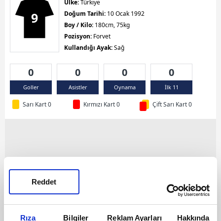
Ülke:
Türkiye
9
Doğum Tarihi:
10 Ocak 1992
Boy / Kilo:
180cm, 75kg
Pozisyon:
Forvet
Kullandığı Ayak:
Sağ
0
0
0
0
Goller
Asistler
Oynama
İlk 11
Sarı Kart 0
Kırmızı Kart 0
Çift Sarı Kart 0
Reddet
Rıza
Bilgiler
Reklam Ayarları
Hakkında