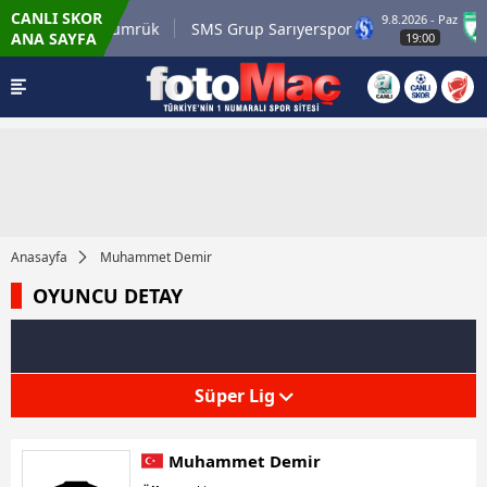
CANLI SKOR
9.8.2026 - Paz
i.com.tr Karagümrük
SMS Grup Sarıyerspor
ANA SAYFA
19:00
Anasayfa
Muhammet Demir
OYUNCU DETAY
Süper Lig
Muhammet Demir