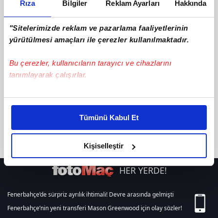
Rıza
Bilgiler
Reklam Ayarları
Hakkında
"Sitelerimizde reklam ve pazarlama faaliyetlerinin
yürütülmesi amaçları ile çerezler kullanılmaktadır.
Bu çerezler, kullanıcıların tarayıcı ve cihazlarını
tanımlayarak çalışırlar.
Bu çerezlere izin vermeniz halinde sizlere özel
kişiselleştirilmiş reklamlar sunabilir, sayfalarımızda sizlere
Tümünü Kabul Et
daha iyi reklam deneyimi yaşatabiliriz. Bunu yaparken
Haberler
06 Mayıs 2026 | Çarşamba
amacımızın size daha iyi bir reklam deneyimi sunmak
olduğunu ve sizlere en iyi içerikleri sunabilmek adına
Kişiselleştir
elimizden gelen çabayı gösterdiğimizi ve bu noktada,
reklamların maliyetlerimizi karşılamak noktasında tek gelir
HER YERDE!
kalemimiz olduğunu sizlere hatırlatmak isteriz.
Fenerbahçe’de sürpriz ayrılık ihtimali! Devre arasında gelmişti
Her halükârda, kullanıcılar, bu çerezlere izin vermedikleri
Fenerbahçe’nin yeni transferi Mason Greenwood için olay sözler!
takdirde, kullanıcılara hedefli reklamlar