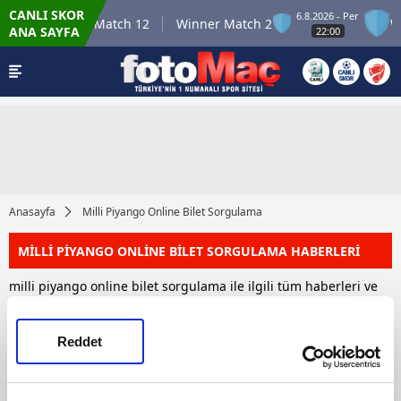
CANLI SKOR
Per
6.8.2026 - Per
Winner Match 12
Winner Match 2
Wi
ANA SAYFA
22:00
Anasayfa
Milli Piyango Online Bilet Sorgulama
MİLLİ PİYANGO ONLİNE BİLET SORGULAMA HABERLERİ
milli piyango online bilet sorgulama ile ilgili tüm haberleri ve
son dakika milli piyango online bilet sorgulama haber ve
gelişmelerini bu sayfamızdan takip edebilirsiniz. Toplam 1 milli
piyango online bilet sorgulama haberi bulunmuştur.
Reddet
HABERLER