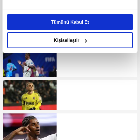
Bu çerezlere izin vermeniz halinde sizlere özel
kişiselleştirilmiş reklamlar sunabilir, sayfalarımızda sizlere
Tümünü Kabul Et
daha iyi reklam deneyimi yaşatabiliriz. Bunu yaparken
amacımızın size daha iyi bir reklam deneyimi sunmak
olduğunu ve sizlere en iyi içerikleri sunabilmek adına
Kişiselleştir
elimizden gelen çabayı gösterdiğimizi ve bu noktada,
reklamların maliyetlerimizi karşılamak noktasında tek gelir
kalemimiz olduğunu sizlere hatırlatmak isteriz.
Her halükârda, kullanıcılar, bu çerezlere izin vermedikleri
takdirde, kullanıcılara hedefli reklamlar
gösterilmeyecektir."
Sizlere daha iyi bir hizmet sunabilmek için İnternet
Sitemizde kendimize ve üçüncü kişilere ait çerezler
kullanılmaktadır. Bu çerezler vasıtasıyla çeşitli kişisel
verileriniz işlenmekte olup gerekli olan çerezler bilgi
toplumu hizmetlerinin sunulması amacıyla