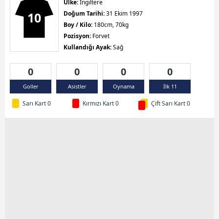
Ülke:
İngiltere
10
Doğum Tarihi:
31 Ekim 1997
Boy / Kilo:
180cm, 70kg
Pozisyon:
Forvet
Kullandığı Ayak:
Sağ
0
0
0
0
Goller
Asistler
Oynama
İlk 11
Sarı Kart 0
Kırmızı Kart 0
Çift Sarı Kart 0