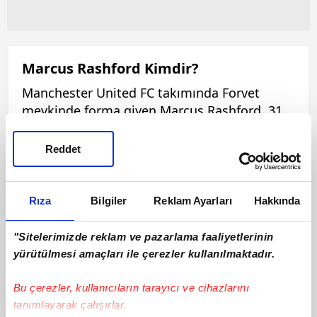
Marcus Rashford Kimdir?
Manchester United FC takımında Forvet
mevkinde forma giyen Marcus Rashford, 31
Ekim 1997 tarihinde dünyaya gelmiştir. 180
cm boyunda ve 70 kilo olan Marcus Rashford,
Reddet
Sağ ayağını kullanmaktadır. Bu sezon ilk
11'de 0 maça çıkan Marcus Rashford, 0 sarı
kart ve 0 kırmızı kart görmüştür. Marcus
Rıza
Bilgiler
Reklam Ayarları
Hakkında
Rashford, bu sezon 0 asist ve 0 gol katkısı ile
oynamaktadır.
"Sitelerimizde reklam ve pazarlama faaliyetlerinin
yürütülmesi amaçları ile çerezler kullanılmaktadır.
Bu çerezler, kullanıcıların tarayıcı ve cihazlarını
tanımlayarak çalışırlar.