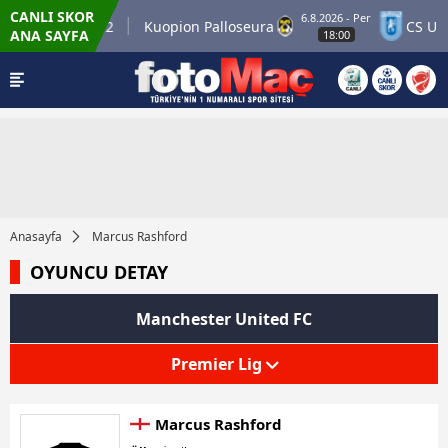
CANLI SKOR
6.8.2026 - Per
inner Match 12
Kuopion Palloseura
CS Unive
ANA SAYFA
18:00
Anasayfa
Marcus Rashford
OYUNCU DETAY
Manchester United FC
Premier Lig
Marcus Rashford