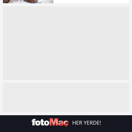
kullanılmaktadır. Diğer çerezler, sitemizin daha işlevsel
kılınması ve kişiselleştirilmesi ve sizlere yönelik
reklam/pazarlama faaliyetlerinin yapılması, amaçlarıyla
sınırlı olarak açık rızanız dahilinde kullanılacaktır.
Çerezlere ilişkin tercihlerinizi aşağıda yer alan panel
vasıtasıyla belirleyebilirsiniz. Çerezlere ilişkin detaylı bilgi
için Ayarlar butonuna tıklayabilir,
Çerez Bilgilendirme
Metnimizi
ziyaret edebilirsiniz.
6698 sayılı Kişisel Verilerin Korunması Kanunu uyarınca
hazırlanmış Aydınlatma Metnimizi okumak ve sitemizde
ilgili mevzuata uygun olarak kullanılan çerezlerle ilgili bilgi
almak için lütfen
tıklayınız
.
HER YERDE!