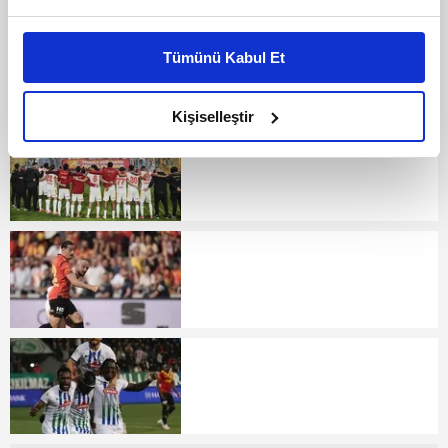
Bu çerezlere izin vermeniz halinde sizlere özel
kişiselleştirilmiş reklamlar sunabilir, sayfalarımızda sizlere
Tümünü Kabul Et
daha iyi reklam deneyimi yaşatabiliriz. Bunu yaparken
amacımızın size daha iyi bir reklam deneyimi sunmak
olduğunu ve sizlere en iyi içerikleri sunabilmek adına
Kişiselleştir
elimizden gelen çabayı gösterdiğimizi ve bu noktada,
reklamların maliyetlerimizi karşılamak noktasında tek gelir
kalemimiz olduğunu sizlere hatırlatmak isteriz.
Her halükârda, kullanıcılar, bu çerezlere izin vermedikleri
takdirde, kullanıcılara hedefli reklamlar
gösterilmeyecektir."
Sizlere daha iyi bir hizmet sunabilmek için İnternet
Sitemizde kendimize ve üçüncü kişilere ait çerezler
kullanılmaktadır. Bu çerezler vasıtasıyla çeşitli kişisel
verileriniz işlenmekte olup gerekli olan çerezler bilgi
toplumu hizmetlerinin sunulması amacıyla