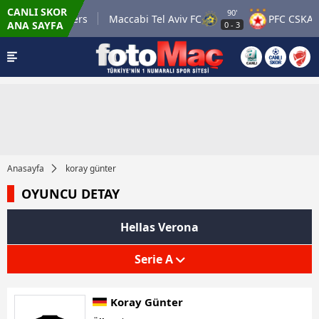
CANLI SKOR
90'
Glasgow Rangers
Maccabi Tel Aviv FC
PFC CSKA So
ANA SAYFA
0
-
3
Anasayfa
koray günter
OYUNCU DETAY
Hellas Verona
Serie A
Koray Günter