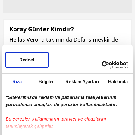
Koray Günter Kimdir?
Hellas Verona takımında Defans mevkinde
forma giyen Koray Günter, 16 Ağustos 1994
tarihinde dünyaya gelmiştir. 184 cm boyunda
Reddet
ve 79 kilo olan Koray Günter, Sağ ayağını
kullanmaktadır. Bu sezon ilk 11'de 0 maça
çıkan Koray Günter, 0 sarı kart ve 0 kırmızı
Rıza
Bilgiler
Reklam Ayarları
Hakkında
kart görmüştür. Koray Günter, bu sezon 0
asist ve 0 gol katkısı ile oynamaktadır.
"Sitelerimizde reklam ve pazarlama faaliyetlerinin
yürütülmesi amaçları ile çerezler kullanılmaktadır.
Bu çerezler, kullanıcıların tarayıcı ve cihazlarını
tanımlayarak çalışırlar.