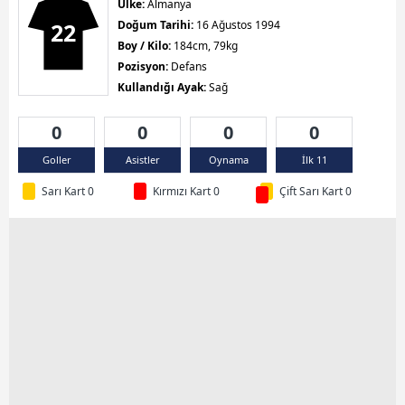
Ülke:
Almanya
22
Doğum Tarihi:
16 Ağustos 1994
Boy / Kilo:
184cm, 79kg
Pozisyon:
Defans
Kullandığı Ayak:
Sağ
0
0
0
0
Goller
Asistler
Oynama
İlk 11
Sarı Kart 0
Kırmızı Kart 0
Çift Sarı Kart 0