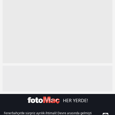
kullanılmaktadır. Diğer çerezler, sitemizin daha işlevsel
kılınması ve kişiselleştirilmesi ve sizlere yönelik
reklam/pazarlama faaliyetlerinin yapılması, amaçlarıyla
sınırlı olarak açık rızanız dahilinde kullanılacaktır.
Çerezlere ilişkin tercihlerinizi aşağıda yer alan panel
vasıtasıyla belirleyebilirsiniz. Çerezlere ilişkin detaylı bilgi
için Ayarlar butonuna tıklayabilir,
Çerez Bilgilendirme
Metnimizi
ziyaret edebilirsiniz.
6698 sayılı Kişisel Verilerin Korunması Kanunu uyarınca
hazırlanmış Aydınlatma Metnimizi okumak ve sitemizde
ilgili mevzuata uygun olarak kullanılan çerezlerle ilgili bilgi
almak için lütfen
tıklayınız
.
HER YERDE!
Fenerbahçe’de sürpriz ayrılık ihtimali! Devre arasında gelmişti