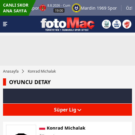
CANLI SKOR
8.8.2026 - Cum
Ümraniyespor
Mardin 1969 Spor
Özbel
ANA SAYFA
19:00
Anasayfa
Konrad Michalak
OYUNCU DETAY
Süper Lig
Konrad Michalak