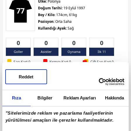
Ülke:
Polonya
77
Doğum Tarihi:
19 Eylül 1997
Boy / Kilo:
174cm, 61kg
Pozisyon:
Orta Saha
Kullandığı Ayak:
Sağ
0
0
0
0
Goller
Asistler
Oynama
İlk 11
Sarı Kart 0
Kırmızı Kart 0
Çift Sarı Kart 0
Reddet
Rıza
Bilgiler
Reklam Ayarları
Hakkında
"Sitelerimizde reklam ve pazarlama faaliyetlerinin
yürütülmesi amaçları ile çerezler kullanılmaktadır.