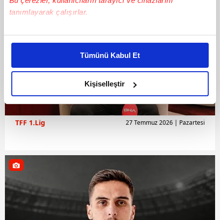
Bu çerezler, kullanıcıların tarayıcı ve cihazlarını
tanımlayarak çalışırlar.
Bu çerezlere izin vermeniz halinde sizlere özel
kişiselleştirilmiş reklamlar sunabilir, sayfalarımızda sizlere
Tümünü Kabul Et
daha iyi reklam deneyimi yaşatabiliriz. Bunu yaparken
amacımızın size daha iyi bir reklam deneyimi sunmak
olduğunu ve sizlere en iyi içerikleri sunabilmek adına
Kişiselleştir
elimizden gelen çabayı gösterdiğimizi ve bu noktada,
reklamların maliyetlerimizi karşılamak noktasında tek gelir
kalemimiz olduğunu sizlere hatırlatmak isteriz.
TFF 1.Lig
27 Temmuz 2026 | Pazartesi
Her halükârda, kullanıcılar, bu çerezlere izin vermedikleri
takdirde, kullanıcılara hedefli reklamlar
gösterilmeyecektir."
Sizlere daha iyi bir hizmet sunabilmek için İnternet
Sitemizde kendimize ve üçüncü kişilere ait çerezler
kullanılmaktadır. Bu çerezler vasıtasıyla çeşitli kişisel