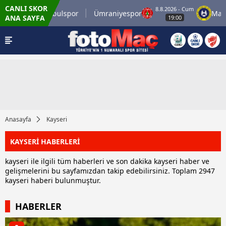
CANLI SKOR
um
8.8.2026 - Cum
İstanbulspor
Ümraniyespor
Mardin 
ANA SAYFA
19:00
Anasayfa
Kayseri
KAYSERİ HABERLERİ
kayseri ile ilgili tüm haberleri ve son dakika kayseri haber ve
gelişmelerini bu sayfamızdan takip edebilirsiniz. Toplam 2947
kayseri haberi bulunmuştur.
HABERLER