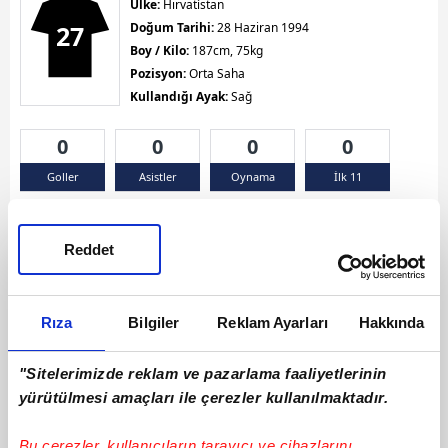
Ülke:
Hırvatístan
27
Doğum Tarihi:
28 Haziran 1994
Boy / Kilo:
187cm, 75kg
Pozisyon:
Orta Saha
Kullandığı Ayak:
Sağ
0
0
0
0
Goller
Asistler
Oynama
İlk 11
Sarı Kart 0
Kırmızı Kart 0
Çift Sarı Kart 0
Reddet
Rıza
Bilgiler
Reklam Ayarları
Hakkında
"Sitelerimizde reklam ve pazarlama faaliyetlerinin
yürütülmesi amaçları ile çerezler kullanılmaktadır.
Bu çerezler, kullanıcıların tarayıcı ve cihazlarını