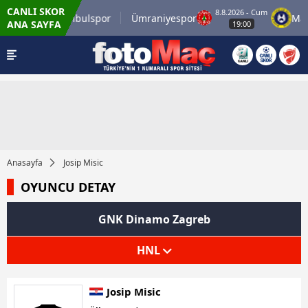
CANLI SKOR
6 - Cum
8.8.2026 - Cum
İstanbulspor
Ümraniyespor
Mard
ANA SAYFA
00
19:00
Anasayfa
Josip Misic
OYUNCU DETAY
GNK Dinamo Zagreb
HNL
Josip Misic