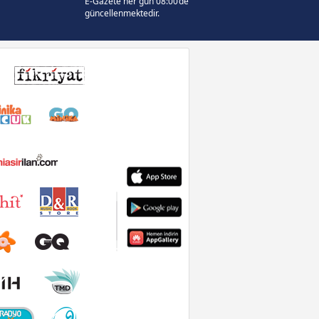
E-Gazete her gün 08:00’de
güncellenmektedir.