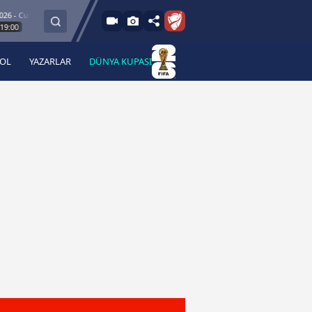
 Cum
8.8.2026 - C
Esenler Erokspor
Hesap.com Antalyaspor
21:30
BOL
YAZARLAR
DÜNYA KUPASI
 Haber
A Haber Radyo
 Spor
A Spor Radyo
TV
A News Radio
2TV
Radyo Turkuvaz
para
Turkuvaz Romantik
Turkuvaz Efsane
Vav Tv
Radyo Soft
Radyo Energy
Turkuvaz Anadolu