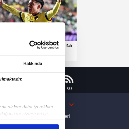
bzonspor
28 Temmuz 2026 | Salı
Hakkında
ılmaktadır.
Instagram
Flipboard
Youtube
RSS
DAHA FAZLA
ızda sizlere daha iyi reklam
duğunu ve sizlere en iyi
e Yamal'dan Dünya Kupası zaferi
liyetlerimizi karşılamak
ı dikkat çeken davranış