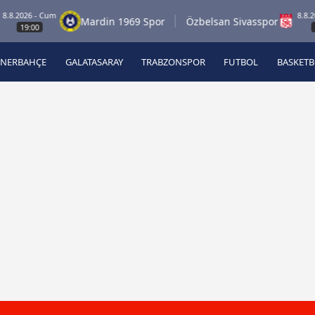
026 - Cum
8.8.2026 -
Mardin 1969 Spor
Özbelsan Sivasspor
9:00
19:00
ENERBAHÇE
GALATASARAY
TRABZONSPOR
FUTBOL
BASKET
Beşiktaş
A
Fenerbahçe
A
Galatasaray
A
Trabzonspor
A
Futbol
A
Basketbol
Ziraat Türkiye Kupası
DİZİ
Diğer Sporlar