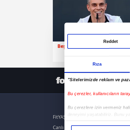
Reddet
Beşiktaş
02 Ağustos 2026 |
Rıza
HER YERD
"Sitelerimizde reklam ve paza
Bu çerezler, kullanıcıların tara
Bu çerezlere izin vermeniz halin
deneyimi yaşatabiliriz. Bunu y
FitYAŞA
içerikleri sunabilmek adına el
Canlı Skor
noktasında tek gelir kalemimiz 