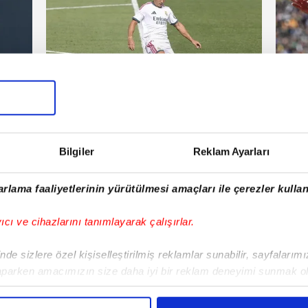
Fenerbahçe
Tra
 Pazar
28 Temmuz 2026 | Salı
Bilgiler
Reklam Ayarları
E!
rlama faaliyetlerinin yürütülmesi amaçları ile çerezler kullan
iPhone
Android
iPad
Facebook
X
NSosyal
yıcı ve cihazlarını tanımlayarak çalışırlar.
de sizlere özel kişiselleştirilmiş reklamlar sunabilir, sayfalarım
aparken amacımızın size daha iyi bir reklam deneyimi sunmak ol
Fenerbahçe'de sürpriz ayrılık ihtimali!
Lamin
imizden gelen çabayı gösterdiğimizi ve bu noktada, reklamların ma
Devre arasında gelmişti
sonras
olduğunu sizlere hatırlatmak isteriz.