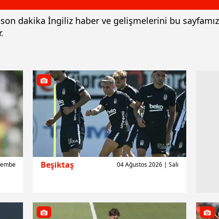
 ve son dakika İngiliz haber ve gelişmelerini bu sayfam
.
Beşiktaş
rşembe
04 Ağustos 2026 | Salı