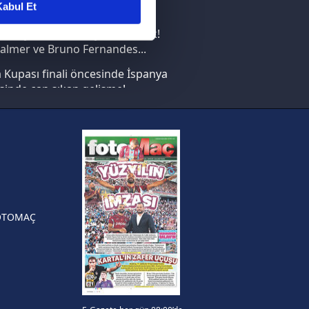
abul Et
nın en büyüğü İspanya!
ar gösterilmeyecektir."
saray transferi böyle bitirecek!
almer ve Bruno Fernandes...
çerezler kullanılmaktadır. Bu
Kupası finali öncesinde İspanya
u hizmetlerinin sunulması
sinde can sıkan gelişme!
i ve sizlere yönelik
nılacaktır.
FIFA Dünya Kupası'nı kazanana
yonluk yüzüğü verilecek
kin detaylı bilgi için Ayarlar
n Crespo, Meksika Ligi
rinden Atlas'ın yeni teknik
örü oldu
ak ve sitemizde ilgili
OTOMAÇ